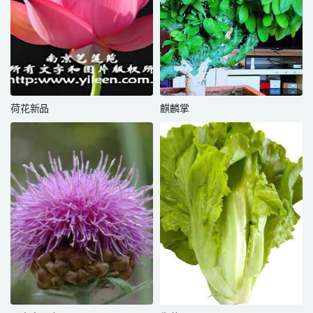
荷花新品
麒麟掌