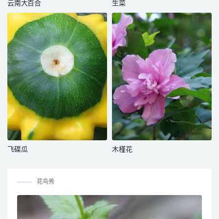
云南大百合
生菜
飞碟瓜
木槿花
花鸟秀