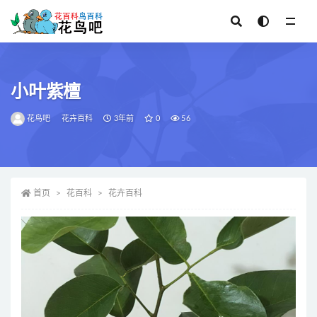
全部
小叶紫檀
花鸟吧
花卉百科
3年前
0
56
首页
花百科
花卉百科