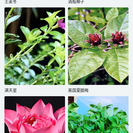
土麦冬
酒瓶椰子
满天星
美国夏腊梅