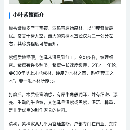
小叶紫檀简介
檀香紫檀多产于热带、亚热带原始森林，以印度紫檀最
优。常言十檀九空，最大的紫檀木直径仅为二十公分左
右，其珍贵程度可想而知。
紫檀质地坚硬，色泽从深黑到红工，变幻多样，纹理细
密。紫檀有许多种类，紫檀生长速度缓慢，5年才一年轮，
要800年以上才能成材，硬度为木材之首，系称“帝王之
木”，非一般木材所能比。
打磨后，木质极富油感，有犀牛角般润泽，并有细密、漂
亮、生动的牛毛纹，其色泽呈深紫或黑紫，深沉、稳重，
是非常优良的制作家具的材料。
清初，紫檀家具几乎为宫廷垄断，户部专门在南亚、东南