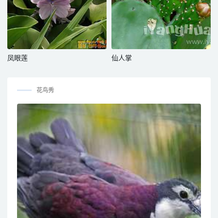
凤眼莲
仙人掌
花鸟秀