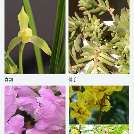
春剑
佛手