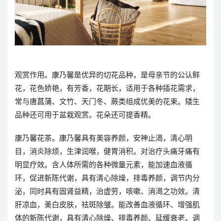
观赏作用。康乃馨是优异的切花品种，是母亲节的公认鲜
花，花色娇艳，有芳香，花期长，适用于各种插花需求，
常与唐菖蒲、文竹、天门冬、蕨类组成优美的花束。矮生
品种还可用于盆栽观赏。花朵还可提香精。
康乃馨花茶。康乃馨具有美容养颜，安神止渴，清心明
目，消炎除烦，生津润喉，健胃消积。对治疗头痛牙痛有
明显疗效。含人体所需的各种微量元素，能加速血液循
环，促进新陈代谢，具有清心除燥，排毒养颜，调节内分
泌，同时具有固肾益精，治虚劳，咳嗽、消渴之功效。清
肝凉血，美白皮肤，祛斑除皱。能改善血液循环、增强肌
体的新陈代谢，具有清心除燥、排毒养颜、延缓衰老、调