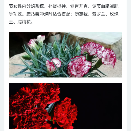
节女性内分泌系统、补肾担神、健胃开胃、调节血脂减肥
等功效。康乃馨冲泡时适合搭配：勿忘我、紫罗兰、玫瑰
王、腊梅花。