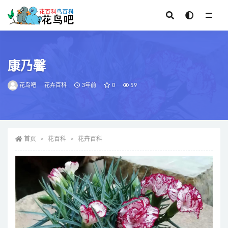
全部
康乃馨
花鸟吧
花卉百科
3年前
0
59
首页
花百科
花卉百科