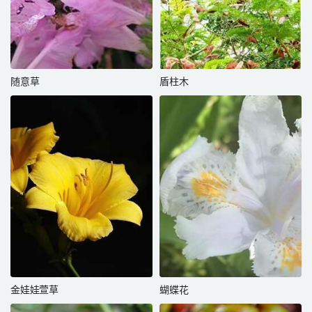
随意草
盾柱木
金娃娃萱草
蝴蝶花