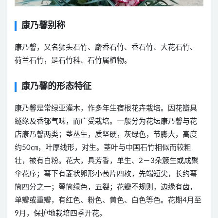
康乃馨别称
康乃馨，又名狮头石竹、麝香石竹、香石竹、大花石竹、
荷兰石竹，是石竹科、石竹属植物。
康乃馨的形态特征
康乃馨是常绿亚灌木，作多年生宿根花卉栽培。因花瓣具
繸缘及香郁气味，而广受栽培。一般分为花坛康乃馨与花
店康乃馨两类；茎丛生，质坚硬，灰绿色，节膨大，高度
约
50
㎝，叶厚线形，对生。茎叶与中国石竹相似而较粗
壮，被有白粉。花大，具芳香，单生、
2
－
3
朵簇生或成聚
伞花序；萼下有菱状卵形小苞片四枚，先端短尖，长约萼
筒四分之一；萼筒绿色，五裂；花瓣不规则，边缘有齿，
单瓣或重瓣，有红色、粉色、黄色、白色等色。花期
4
月至
9
月，保护地栽培四季开花。