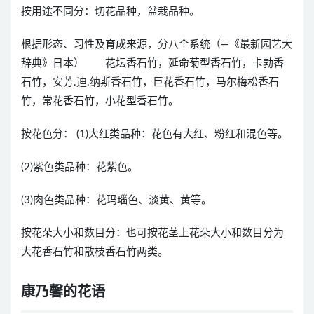
按用途不同分：切花品种，盆栽品种。
根据形态、习性及育成来源，分八个系统（
—
《最新园艺大
辞典》日本） 花坛香石竹，延命菊型香石竹，卡勃香
石竹，安芳
.
迪
.
纳斯香石竹，巨花香石竹，马尔梅松香石
竹，常花香石竹，小花型香石竹。
按花色分：
(1)
大红类品种：花色有大红、粉红和混色等。
(2)
紫色类品种：花紫色。
(3)
肉色类品种：花玛瑙色、淡黄、黄等。
按花朵大小和数目分：也可按花茎上花朵大小和数目分为
大花香石竹和散枝香石竹两类。
康乃馨的花语