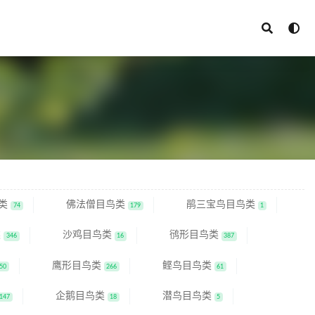
类
佛法僧目鸟类
鹃三宝鸟目鸟类
74
179
1
类
沙鸡目鸟类
鸻形目鸟类
346
16
387
鹰形目鸟类
鲣鸟目鸟类
50
266
61
企鹅目鸟类
潜鸟目鸟类
147
18
5