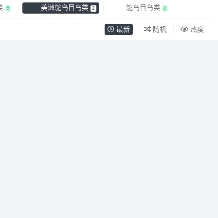
类
美洲鸵鸟目鸟类
鸵鸟目鸟类
5
2
2
最新
随机
热度