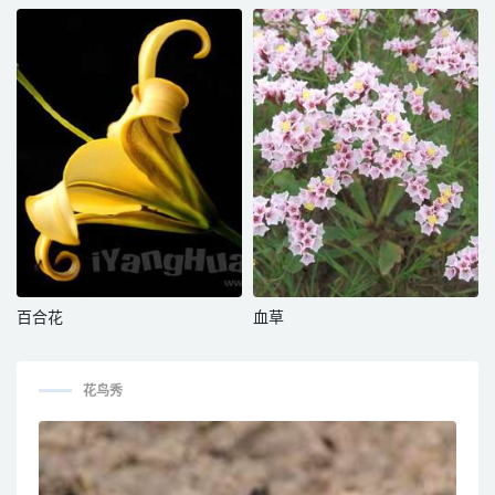
百合花
血草
花鸟秀