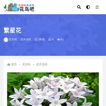
全部
繁星花
花鸟吧
花卉百科
3年前
0
81
首页
花百科
花卉百科