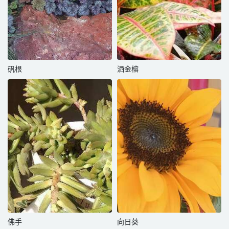
矾根
洒金榕
佛手
向日葵