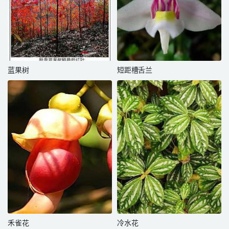
蓝果树
短距槽舌兰
禾雀花
冷水花