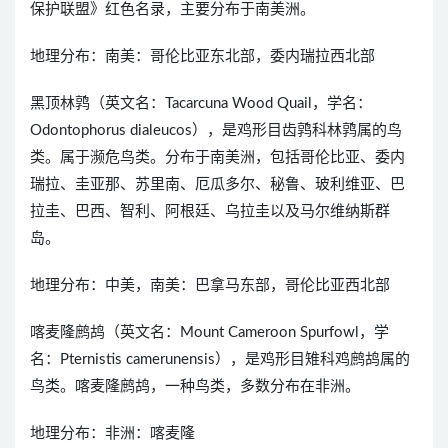
保护联盟》红色名录，主要分布于南美洲。
地理分布：南美：哥伦比亚东北部，委内瑞拉西北部
黑顶林鹑（英文名：Tacarcuna Wood Quail，学名：
Odontophorus dialeucos），是鸡形目齿鹑科林鹑属的鸟
类。属于濒危鸟类。分布于南美洲，包括哥伦比亚、委内
瑞拉、圭亚那、苏里南、厄瓜多尔、秘鲁、玻利维亚、巴
拉圭、巴西、智利、阿根廷、乌拉圭以及马尔维纳斯群
岛。
地理分布：中美，南美：巴拿马东部，哥伦比亚西北部
喀麦隆鹧鸪（英文名：Mount Cameroon Spurfowl，学
名：Pternistis camerunensis），是鸡形目雉科鸡鹧鸪属的
鸟类。喀麦隆鹧鸪，一种鸟类，多数分布在非洲。
地理分布：非洲：喀麦隆