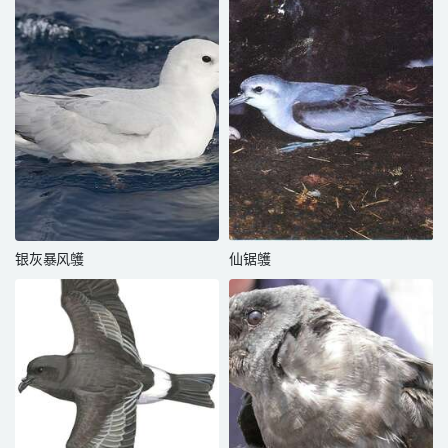
银灰暴风鹱
仙锯鹱