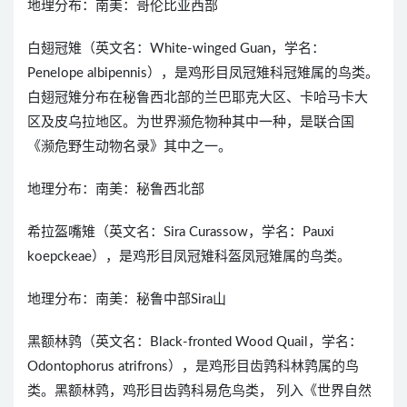
地理分布：南美：哥伦比亚西部
白翅冠雉（英文名：White-winged Guan，学名：
Penelope albipennis），是鸡形目凤冠雉科冠雉属的鸟类。
白翅冠雉分布在秘鲁西北部的兰巴耶克大区、卡哈马卡大
区及皮乌拉地区。为世界濒危物种其中一种，是联合国
《濒危野生动物名录》其中之一。
地理分布：南美：秘鲁西北部
希拉盔嘴雉（英文名：Sira Curassow，学名：Pauxi
koepckeae），是鸡形目凤冠雉科盔凤冠雉属的鸟类。
地理分布：南美：秘鲁中部Sira山
黑额林鹑（英文名：Black-fronted Wood Quail，学名：
Odontophorus atrifrons），是鸡形目齿鹑科林鹑属的鸟
类。黑额林鹑，鸡形目齿鹑科易危鸟类， 列入《世界自然