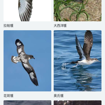
拉帕鹱
大西洋鹱
花斑鹱
奥氏鹱