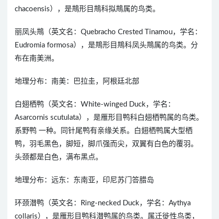
chacoensis），是䳍形目䳍科拟䳍属的鸟类。
丽凤头䳍（英文名：Quebracho Crested Tinamou，学名：
Eudromia formosa），是䳍形目䳍科凤头䳍属的鸟类。分
布在南美洲。
地理分布：南美：巴拉圭，阿根廷北部
白翅栖鸭（英文名：White-winged Duck，学名：
Asarcornis scutulata），是雁形目鸭科白翅栖鸭属的鸟类。
系野鸭 一种。同针尾鸭有亲缘关系。白翅栖鸭属大型栖
鸭，羽毛黑色，脚短，脚爪强而尖，双翼有白色的覆羽。
头颈都是白色，满布黑点。
地理分布：远东：东南亚，印尼苏门答腊岛
环颈潜鸭（英文名：Ring-necked Duck，学名：Aythya
collaris），是雁形目鸭科潜鸭属的鸟类。属迁徙性鸟类，