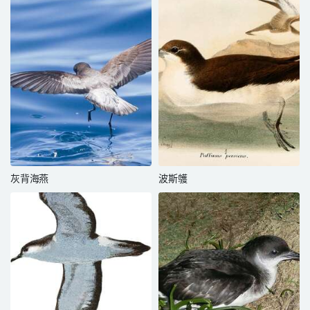
灰背海燕
波斯鹱