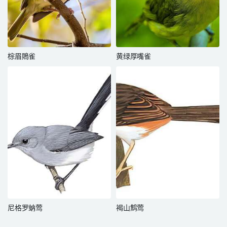
棕眉鵙雀
黄绿厚嘴雀
尼格罗蚋莺
褐山鹪莺