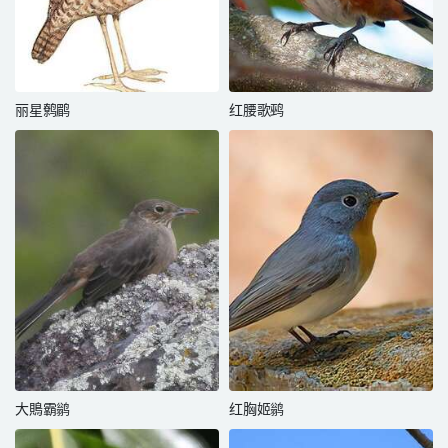
丽星鹩鹛
红腰歌鹀
大鵙霸鹟
红胸姬鹟