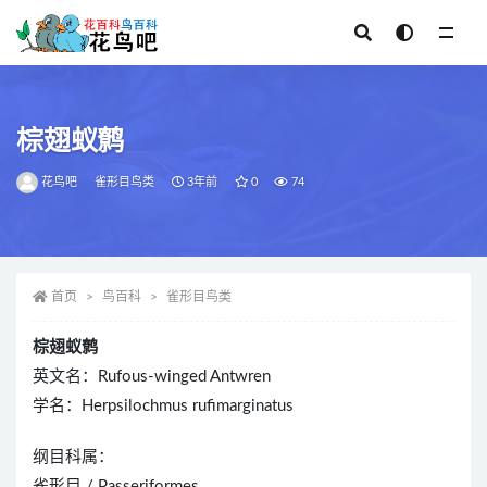
全部
棕翅蚁鹩
花鸟吧
雀形目鸟类
3年前
0
74
首页
鸟百科
雀形目鸟类
棕翅蚁鹩
英文名：Rufous-winged Antwren
学名：Herpsilochmus rufimarginatus
纲目科属：
雀形目 / Passeriformes