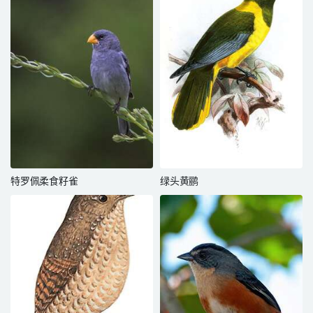
特罗佩柔食籽雀
绿头黄鹂