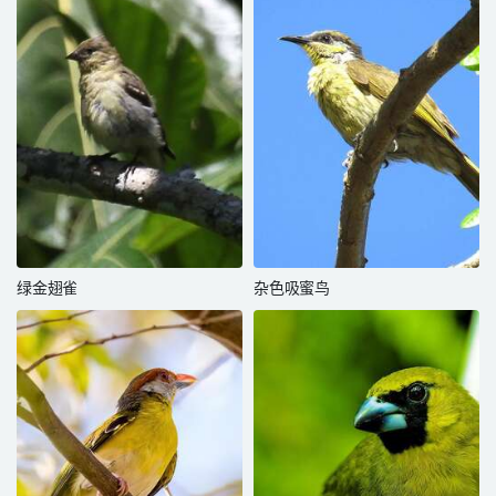
绿金翅雀
杂色吸蜜鸟