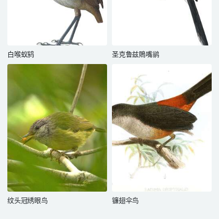
白喉蚁鸫
圣克鲁兹鵙嘴鹟
纹头冠绣眼鸟
镰翅伞鸟