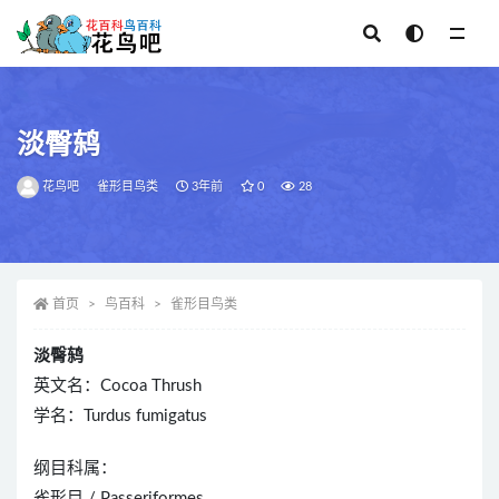
全部
淡臀鸫
花鸟吧
雀形目鸟类
3年前
0
28
首页
鸟百科
雀形目鸟类
淡臀鸫
英文名：Cocoa Thrush
学名：Turdus fumigatus
纲目科属：
雀形目 / Passeriformes