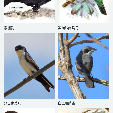
紫啸鸫
黑喉绿阔嘴鸟
蓝白南美燕
白斑唐纳雀