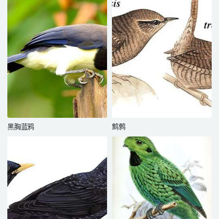
黑胸蓝鸦
鹪鹩