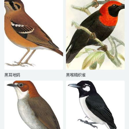
黑耳地鸫
黑喉精织雀