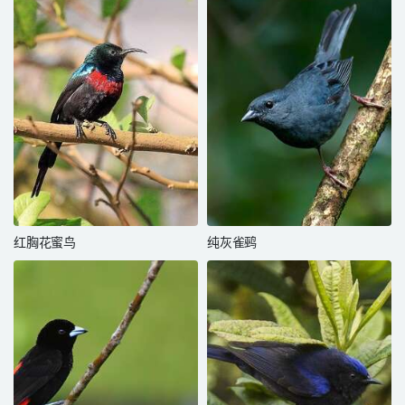
红胸花蜜鸟
纯灰雀鹀