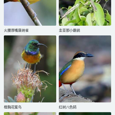
火腰厚嘴唐纳雀
圭亚那小霸鹟
橙胸花蜜鸟
红树八色鸫