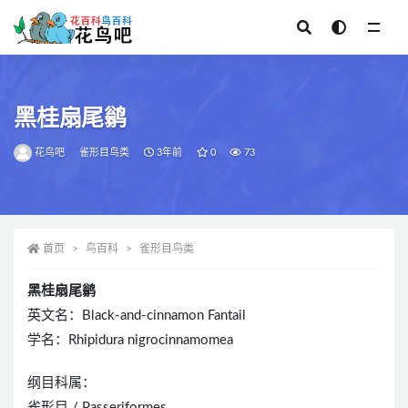
全部
黑桂扇尾鹟
花鸟吧
雀形目鸟类
3年前
0
73
首页
鸟百科
雀形目鸟类
黑桂扇尾鹟
英文名：Black-and-cinnamon Fantail
学名：Rhipidura nigrocinnamomea
纲目科属：
雀形目 / Passeriformes