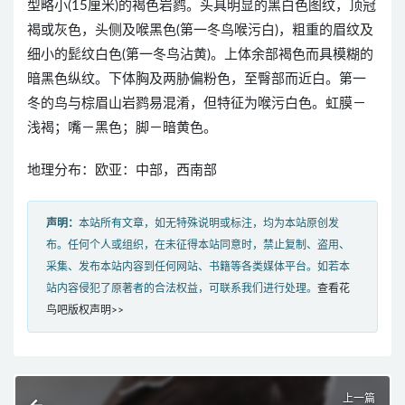
型略小(15厘米)的褐色岩鹨。头具明显的黑白色图纹，顶冠
褐或灰色，头侧及喉黑色(第一冬鸟喉污白)，粗重的眉纹及
细小的髭纹白色(第一冬鸟沾黄)。上体余部褐色而具模糊的
暗黑色纵纹。下体胸及两胁偏粉色，至臀部而近白。第一
冬的鸟与棕眉山岩鹨易混淆，但特征为喉污白色。虹膜－
浅褐；嘴－黑色；脚－暗黄色。
地理分布：欧亚：中部，西南部
声明：
本站所有文章，如无特殊说明或标注，均为本站原创发
布。任何个人或组织，在未征得本站同意时，禁止复制、盗用、
采集、发布本站内容到任何网站、书籍等各类媒体平台。如若本
站内容侵犯了原著者的合法权益，可联系我们进行处理。
查看花
鸟吧版权声明>>
上一篇