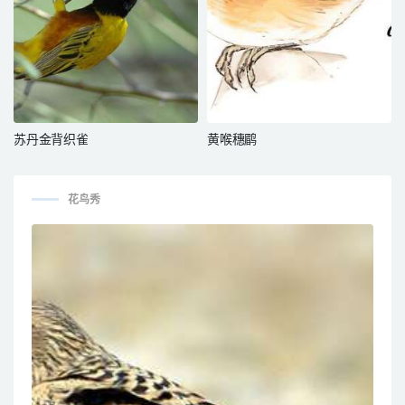
苏丹金背织雀
黄喉穗鹛
花鸟秀