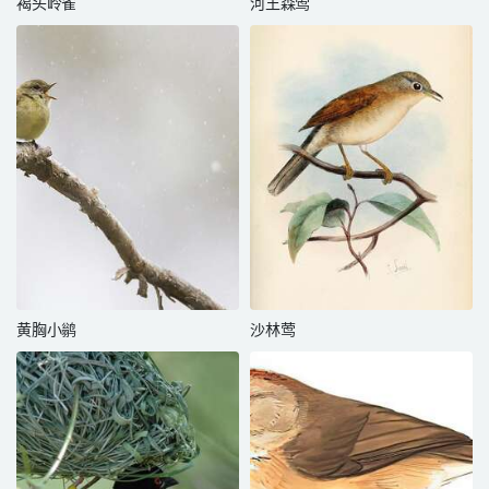
褐头岭雀
河王森莺
黄胸小鹟
沙林莺