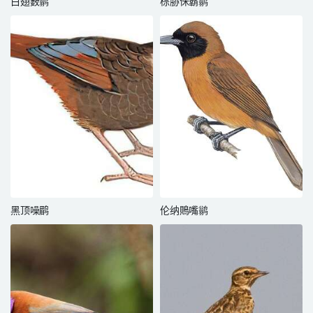
白翅薮鹟
棕胁侏霸鹟
黑顶噪鹛
伦纳鵙嘴鹟