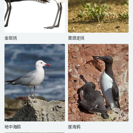
金斑鸻
栗颈走鸻
地中海鸥
崖海鸦