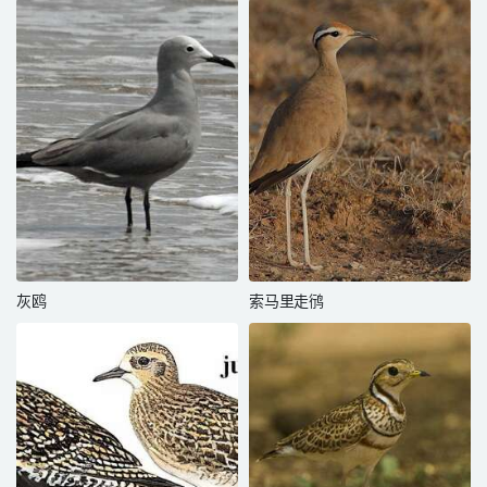
灰鸥
索马里走鸻