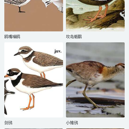
鸥嘴噪鸥
坎岛蛎鹬
剑鸻
小雉鸻