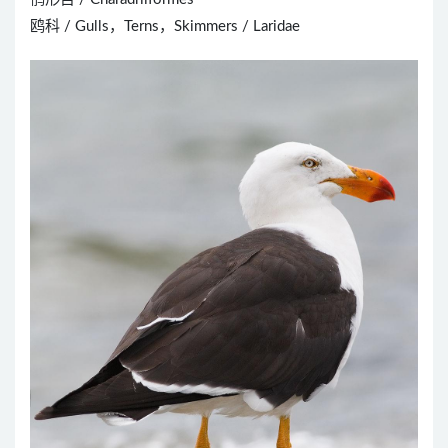
鸥科 / Gulls，Terns，Skimmers / Laridae