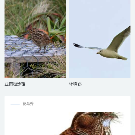
亚南极沙锥
环嘴鸥
花鸟秀