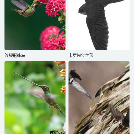
纹颈冠蜂鸟
卡罗琳金丝燕