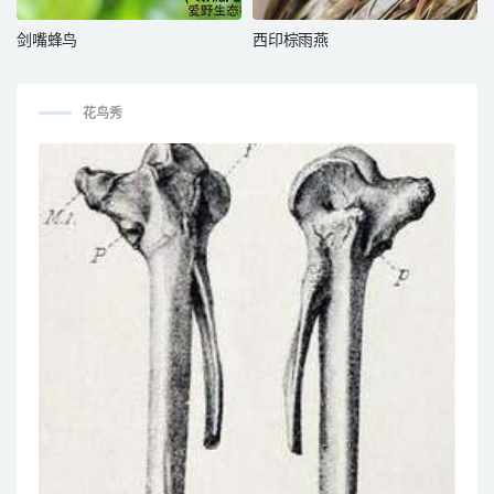
剑嘴蜂鸟
西印棕雨燕
花鸟秀