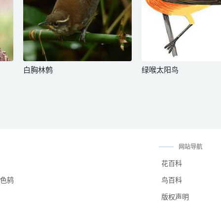
白胸林鹩
绿喉太阳鸟
网站导航
花百科
色鸫
鸟百科
版权声明