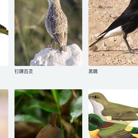
钉踝百灵
黑䳭