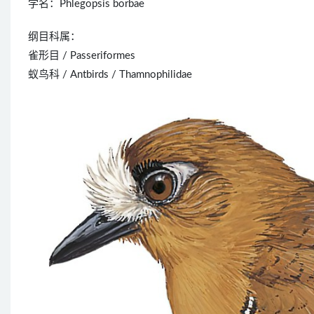
学名：Phlegopsis borbae
纲目科属：
雀形目 / Passeriformes
蚁鸟科 / Antbirds / Thamnophilidae