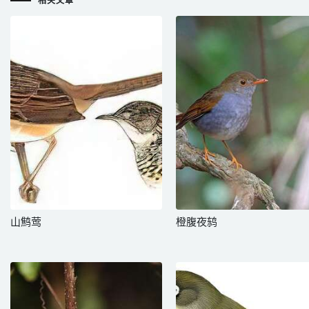
相关文章
山鹪莺
橙腹夜鸫