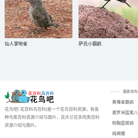
仙人掌地雀
萨氏小霸鹟
最新发布
黄嘴雀霸鹟
花鸟吧( 花百科鸟百科)是一个花鸟百科资源，有各
婆罗洲蓝尾八
种鸟类百科资源介绍与图片，花卉兰花多肉类百科
棕胸蓝姬鹟
资源介绍与图片。
纯褐鹱