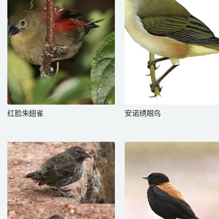
红脸朱翅雀
安诺绣眼鸟