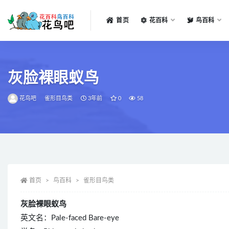
首页
花百科
鸟百科
全部
灰脸裸眼蚁鸟
花鸟吧
雀形目鸟类
3年前
0
58
首页
鸟百科
雀形目鸟类
灰脸裸眼蚁鸟
英文名：Pale-faced Bare-eye