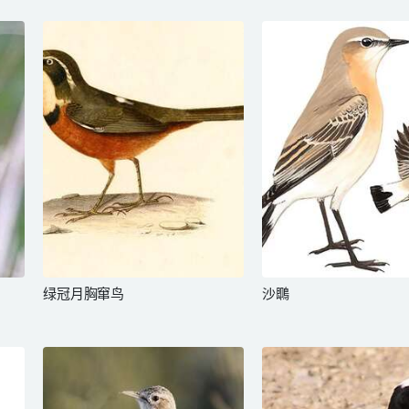
绿冠月胸窜鸟
沙䳭