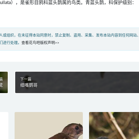
ca cucullata），是雀形目鸦科蓝头鹊属的鸟类。青蓝头鹊，科保护级别：
人或组织，在未征得本站同意时，禁止复制、盗用、采集、发布本站内容到任何网站
们进行处理。
查看花鸟吧版权声明>>
篇
下一篇
鹭
细嘴鹦哥