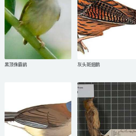
黑顶侏霸鹟
灰头斑翅鹛