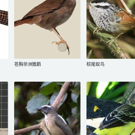
苍胸非洲雅鹛
棕尾蚁鸟