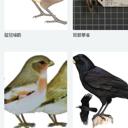
靛冠噪鹛
斑额攀雀