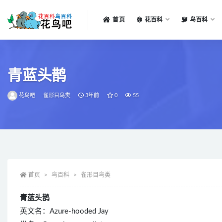
首页
花百科
鸟百科
全部
青蓝头鹊
花鸟吧
雀形目鸟类
3年前
0
55
首页
鸟百科
雀形目鸟类
青蓝头鹊
英文名：Azure-hooded Jay