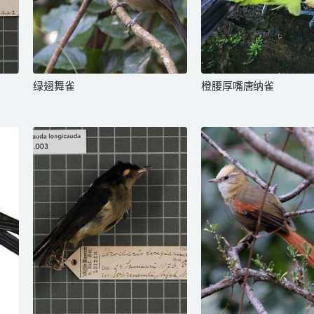
绿翅舞雀
橙腰厚嘴唐纳雀