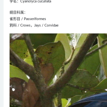
学名：Cyanolyca cucullata
纲目科属：
雀形目 / Passeriformes
鸦科 / Crows，Jays / Corvidae