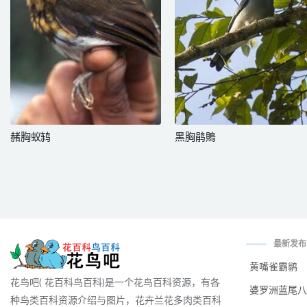
赭胸蚁鸫
黑胸鹃鵙
最新发布
黄嘴雀霸鹟
花鸟吧( 花百科鸟百科)是一个花鸟百科资源，有各
婆罗洲蓝尾八
种鸟类百科资源介绍与图片，花卉兰花多肉类百科