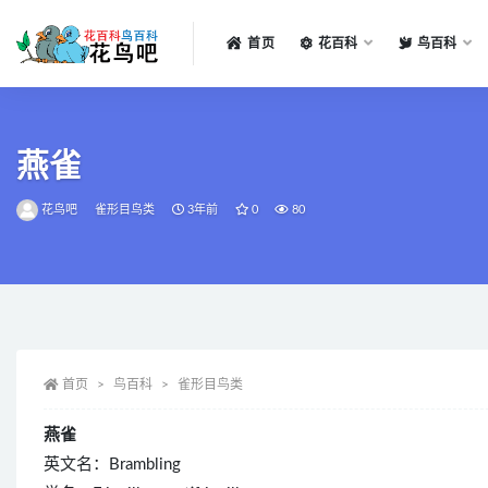
首页
花百科
鸟百科
全部
燕雀
花鸟吧
雀形目鸟类
3年前
0
80
首页
鸟百科
雀形目鸟类
燕雀
英文名：Brambling