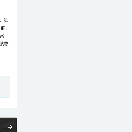
雀。是
大群，
察
该物
、