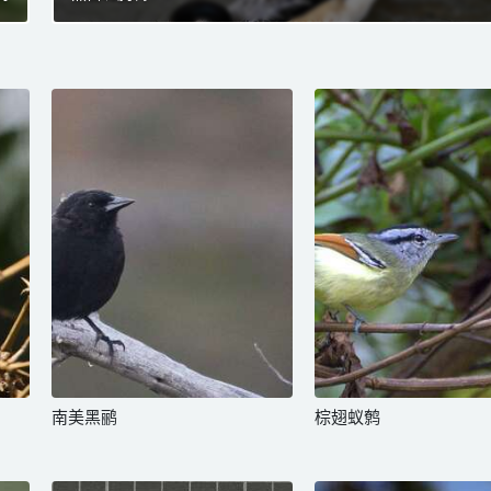
南美黑鹂
棕翅蚁鹩