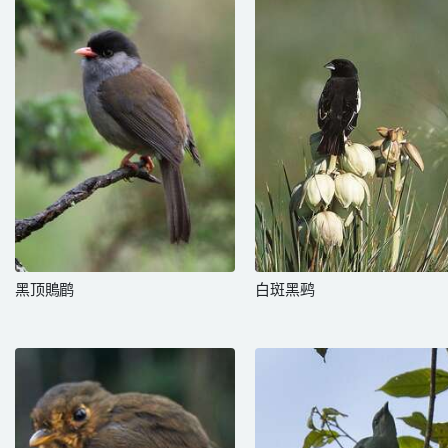
黑顶鵙鹛
白斑黑鹀