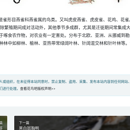
ringilla），是雀形目燕雀科燕雀属的鸟类。又叫虎皮燕雀、虎皮雀、花鸡、花
。除繁殖期间成对活动外，其他季节多成群，尤其是迁徙期间常集成
于啄食农作物，对农业有一定害处。分布于北欧、亚洲、从挪威到勘
种林中如柳林、榆林、亚热带常绿阔叶林、针阔混交林和针叶林等。
人或组织，在未征得本站同意时，禁止复制、盗用、采集、发布本站内容到任何网站
们进行处理。
查看花鸟吧版权声明>>
篇
下一篇
哥
黑白斑胸鸭