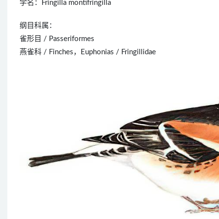
学名：Fringilla montifringilla
纲目科属：
雀形目 / Passeriformes
燕雀科 / Finches，Euphonias / Fringillidae