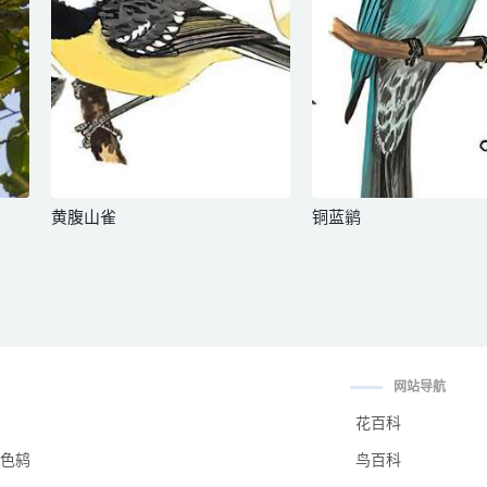
黄腹山雀
铜蓝鹟
网站导航
花百科
色鸫
鸟百科