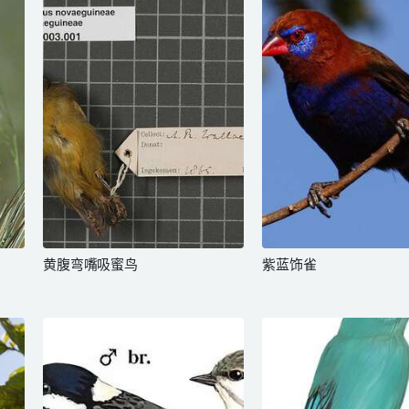
黄腹弯嘴吸蜜鸟
紫蓝饰雀