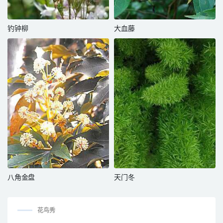
钓钟柳
大血藤
八角金盘
天门冬
花鸟秀