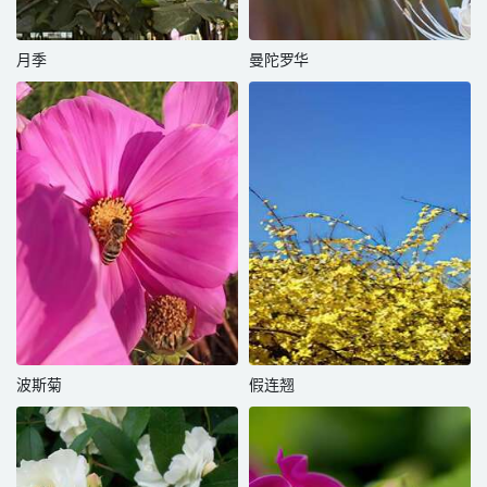
月季
曼陀罗华
波斯菊
假连翘