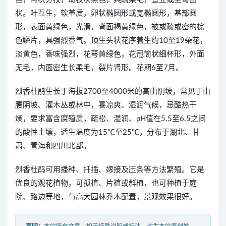
状。叶互生，软革质，卵状椭圆形或宽椭圆形，基部圆
形，表面黄绿色，光滑，背面褐黄绿色，被或疏或密的棕
色鳞片，具强烈香气。顶生头状花序着生约10至19朵花，
淡黄色，香味强烈，花萼黄绿色，花冠筒状细杯形，外面
无毛，内面密生长柔毛，裂片肾形。花期6至7月。
烈香杜鹃生长于海拔2700至4000米的高山阴坡，常见于山
腰阴坡、灌木丛或林中，喜凉爽、湿润气候，忌酷热干
燥，要求富含腐殖质，疏松、湿润、pH值在5.5至6.5之间
的酸性土壤，适生温度为15℃至25℃，分布于湖北、甘
肃、青海和四川北部。
烈香杜鹃可用播种、扦插、嫁接及压条等方法繁殖。它是
优良的观花植物，可孤植、片植或群植，也可种植于庭
院、路边等地，与高大园林乔木配置，景观效果很好。