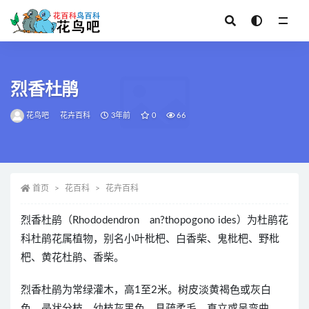
全部
烈香杜鹃
花鸟吧
花卉百科
3年前
0
66
首页
花百科
花卉百科
烈香杜鹃（Rhododendron an?thopogono ides）为杜鹃花
科杜鹃花属植物，别名小叶枇杷、白香柴、鬼枇杷、野枇
杷、黄花杜鹃、香柴。
烈香杜鹃为常绿灌木，高1至2米。树皮淡黄褐色或灰白
色，帚状分枝，幼枝灰黑色，具疏柔毛，直立或呈弯曲