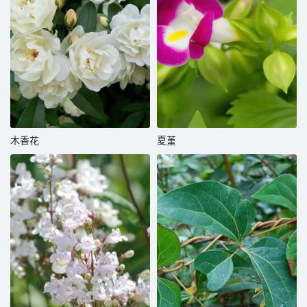
木香花
夏堇