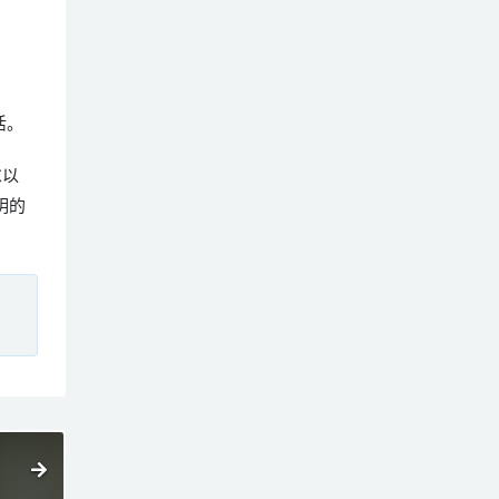
活。
℃以
明的
、