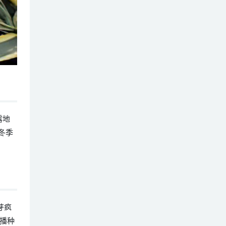
露地
冬季
芽疯
播种