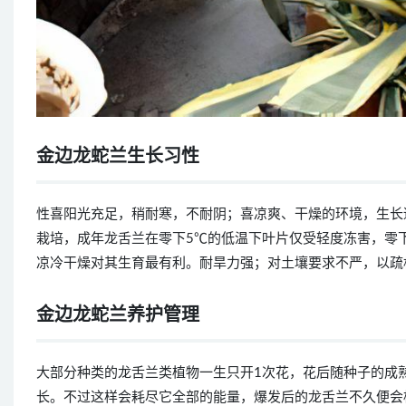
金边龙蛇兰生长习性
性喜阳光充足，稍耐寒，不耐阴；喜凉爽、干燥的环境，生长适
栽培，成年龙舌兰在零下5℃的低温下叶片仅受轻度冻害，零
凉冷干燥对其生育最有利。耐旱力强；对土壤要求不严，以疏
金边龙蛇兰养护管理
大部分种类的龙舌兰类植物一生只开1次花，花后随种子的成
长。不过这样会耗尽它全部的能量，爆发后的龙舌兰不久便会