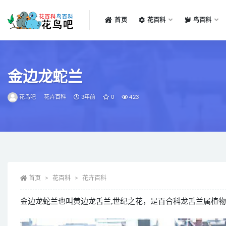
首页
花百科
鸟百科
全部
金边龙蛇兰
花鸟吧
花卉百科
3年前
0
423
首页
花百科
花卉百科
金边龙蛇兰也叫黄边龙舌兰,世纪之花，是百合科龙舌兰属植