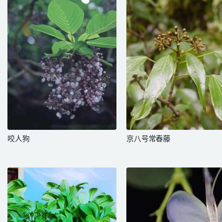
咬人狗
京八号常春藤