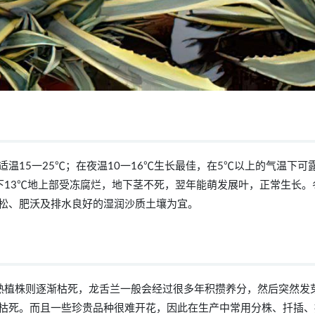
温15一25℃；在夜温10一16℃生长最佳，在5℃以上的气温下可
下13℃地上部受冻腐烂，地下茎不死，翌年能萌发展叶，正常生长。
松、肥沃及排水良好的湿润沙质土壤为宜。
熟植株则逐渐枯死，龙舌兰一般会经过很多年积攒养分，然后突然发
枯死。而且一些珍贵品种很难开花，因此在生产中常用分株、扦插、