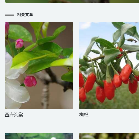
相关文章
西府海棠
枸杞