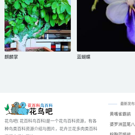
麒麟掌
蓝蝴蝶
最新发布
黄嘴雀霸鹟
花鸟吧( 花百科鸟百科)是一个花鸟百科资源，有各
婆罗洲蓝尾八
种鸟类百科资源介绍与图片，花卉兰花多肉类百科
棕胸蓝姬鹟