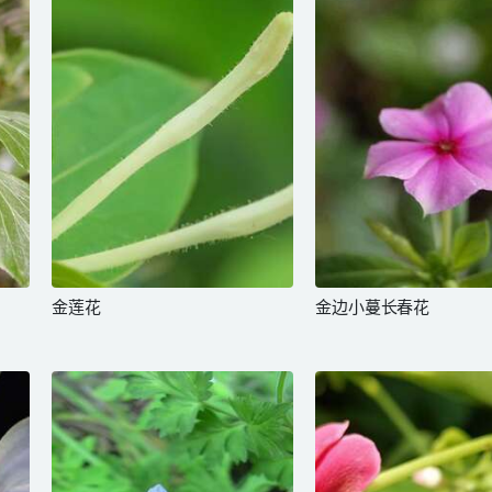
金莲花
金边小蔓长春花