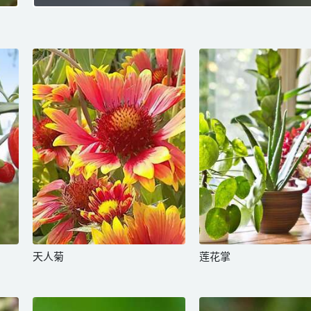
天人菊
莲花掌