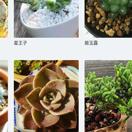
星王子
姬玉露