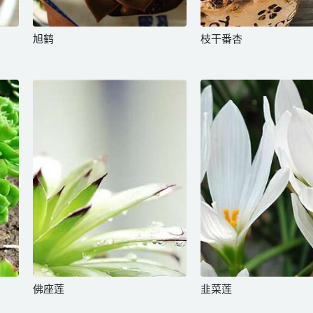
旭鹤
枝干番杏
佛座莲
韭菜莲