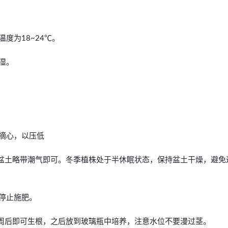
度为18~24℃。
湿。
摘心，以压低
持盆土略带潮气即可。冬季植株处于半休眠状态，保持盆土干燥，避免
停止施肥。
~3周后即可生根，之后放到玻璃瓶中培养，注意水位不要漫过茎。