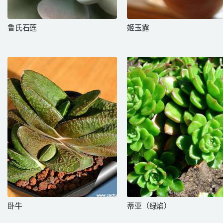
鲁氏石莲
姬玉露
卧牛
蒂亚（绿焰）