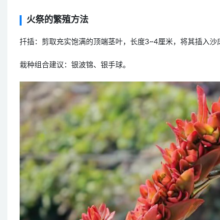
火祭的繁殖方法
扦插：剪取充实饱满的顶端茎叶，长度3~4厘米，将其插入沙
栽种组合建议：银波锦、银手球。