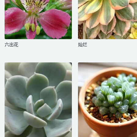
六出花
灿烂