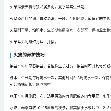
火祭是景天科青锁龙属多肉，夏季是其生长期。
火祭原产自非洲，喜欢温暖、干燥、半阴环境，最适宜的生长温
火祭耐干旱，怕积水，生长期每周浇水一次即可，保持盆土稍
火祭常见的繁殖方法：扦插。
火祭的养护技巧
换盆：每年早春换盆，若植株生长过高，换盆时可对其修剪或
浇水：生长期每周浇水一次，其他时间2~3周浇水一次，保
引起植株徒长，影响株型。
施肥：每月施肥一次，选用腐熟的有机肥或多肉专用肥，冬季
水培：春季剪取10~15厘米的枝条，将其插于水或沙中，2