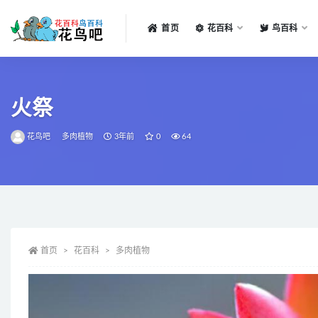
首页
花百科
鸟百科
全部
火祭
花鸟吧
多肉植物
3年前
0
64
首页
花百科
多肉植物