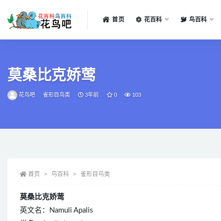
首页
花百科
鸟百科
全部
莫桑比克娇莺
花鸟吧
雀形目鸟类
3年前
0
103
首页
鸟百科
雀形目鸟类
莫桑比克娇莺
英文名：Namuli Apalis