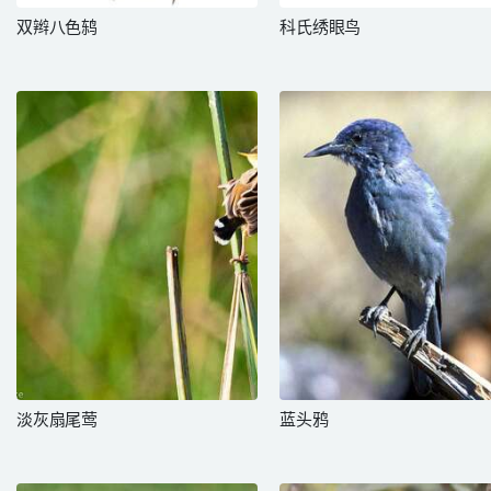
双辫八色鸫
科氏绣眼鸟
淡灰扇尾莺
蓝头鸦