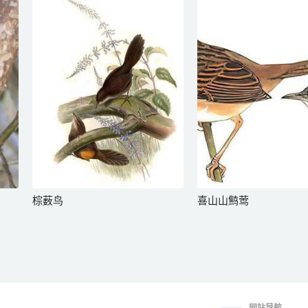
棕薮鸟
喜山山鹪莺