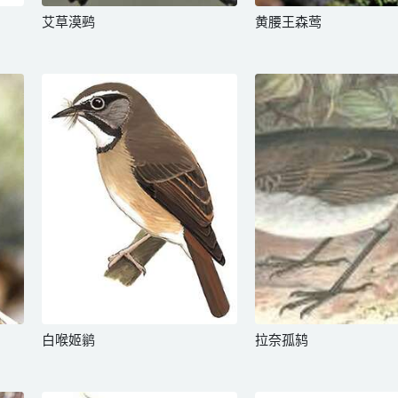
艾草漠鹀
黄腰王森莺
白喉姬鹟
拉奈孤鸫