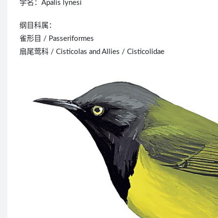
学名：Apalis lynesi
纲目科属：
雀形目 / Passeriformes
扇尾莺科 / Cisticolas and Allies / Cisticolidae