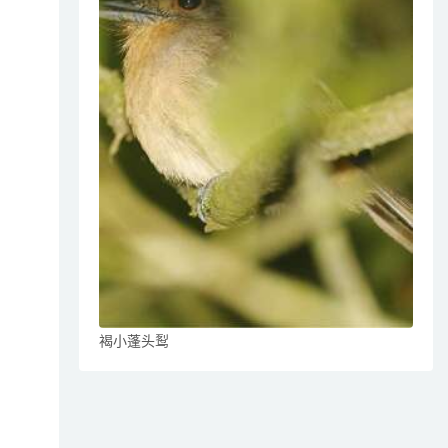
褐小蓬头䴕