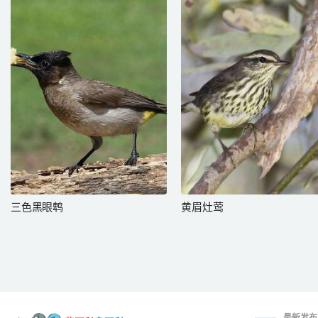
三色黑眼鹎
黄眉灶莺