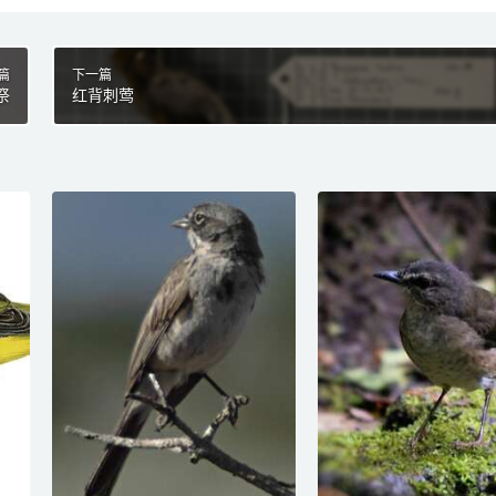
篇
下一篇
祭
红背刺莺