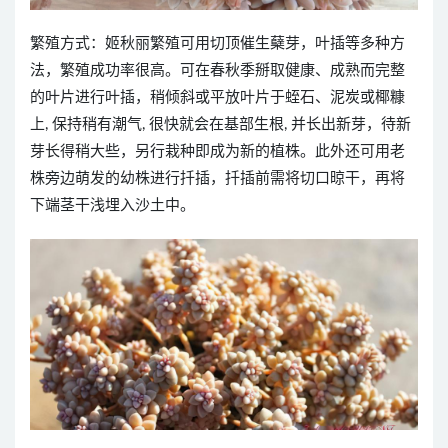
繁殖方式：姬秋丽繁殖可用切顶催生蘖芽，叶插等多种方
法，繁殖成功率很高。可在春秋季掰取健康、成熟而完整
的叶片进行叶插，稍倾斜或平放叶片于蛭石、泥炭或椰糠
上, 保持稍有潮气, 很快就会在基部生根, 并长出新芽，待新
芽长得稍大些，另行栽种即成为新的植株。此外还可用老
株旁边萌发的幼株进行扦插，扦插前需将切口晾干，再将
下端茎干浅埋入沙土中。