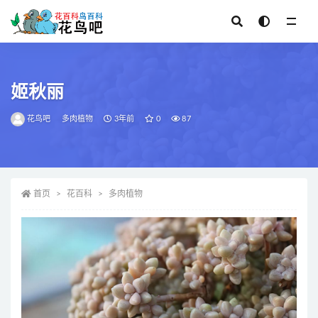
全部
姬秋丽
花鸟吧
多肉植物
3年前
0
87
首页
花百科
多肉植物