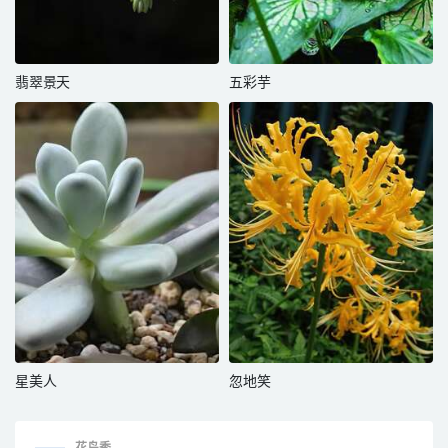
翡翠景天
五彩芋
星美人
忽地笑