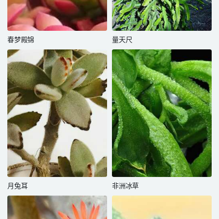
春梦殿锦
量天尺
月兔耳
非洲冰草