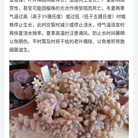
淡发绿，叶片稀疏间距伸长，加速向上生长，严重影响观
赏性，甚至可能因植株的光合作用受阻而死亡。冬夏两季
气温过高（高于35摄氏度）或过低（低于五摄氏度）时植
株停止生长，此时应暂时减少或停止浇水，待气温适宜时
再恢复浇水频率。夏季高温时注意通风，防止长时间暴晒
以免晒伤。平时需及时将干枯的老叶摘除，以免堆积导致
细菌滋生。