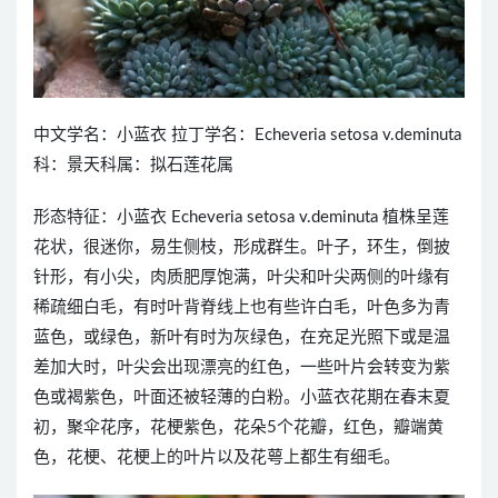
中文学名：小蓝衣 拉丁学名：Echeveria setosa v.deminuta
科：景天科属：拟石莲花属
形态特征：小蓝衣 Echeveria setosa v.deminuta 植株呈莲
花状，很迷你，易生侧枝，形成群生。叶子，环生，倒披
针形，有小尖，肉质肥厚饱满，叶尖和叶尖两侧的叶缘有
稀疏细白毛，有时叶背脊线上也有些许白毛，叶色多为青
蓝色，或绿色，新叶有时为灰绿色，在充足光照下或是温
差加大时，叶尖会出现漂亮的红色，一些叶片会转变为紫
色或褐紫色，叶面还被轻薄的白粉。小蓝衣花期在春末夏
初，聚伞花序，花梗紫色，花朵5个花瓣，红色，瓣端黄
色，花梗、花梗上的叶片以及花萼上都生有细毛。