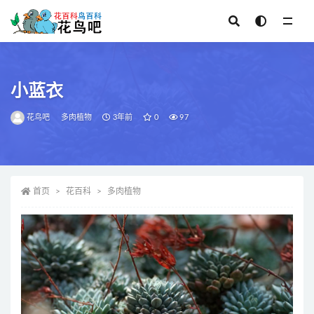
全部
小蓝衣
花鸟吧
多肉植物
3年前
0
97
首页
花百科
多肉植物