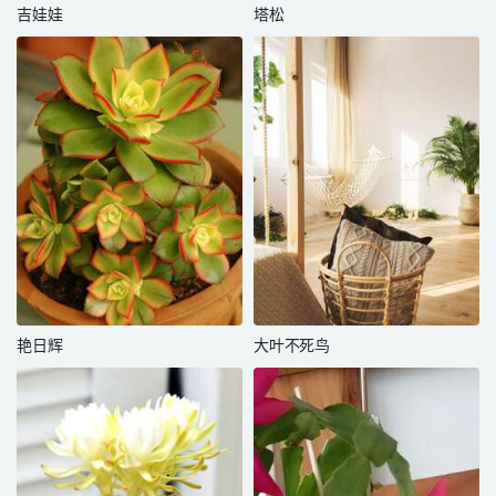
吉娃娃
塔松
艳日辉
大叶不死鸟