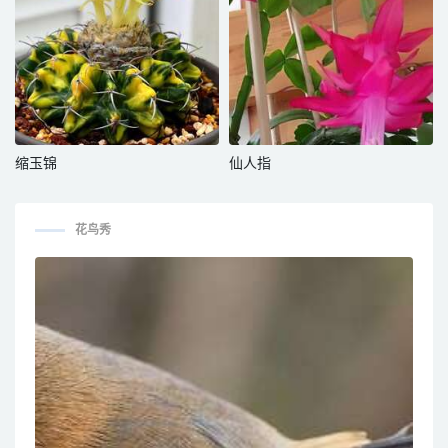
缩玉锦
仙人指
花鸟秀