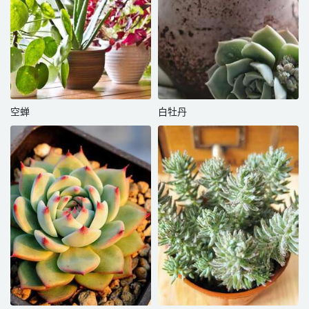
空蝉
白牡丹