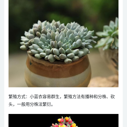
繁殖方式：小蓝衣容易群生，繁殖方法有播种和分株、砍
头，一般用分株法繁衍。