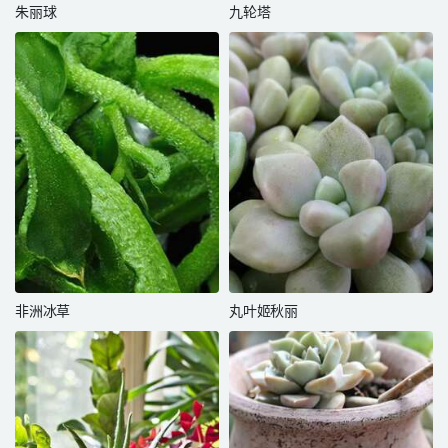
朱丽球
九轮塔
非洲冰草
丸叶姬秋丽