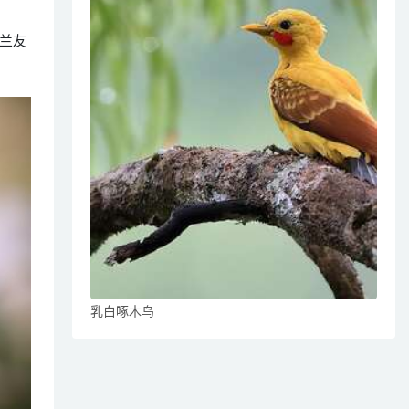
兰友
乳白啄木鸟