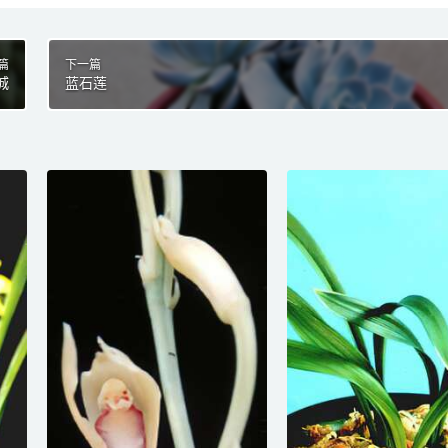
篇
下一篇
城
蓝石莲