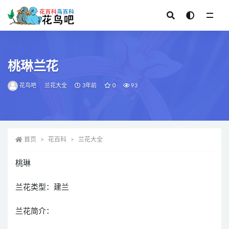
全部
桃琳兰花
花鸟吧
兰花大全
3年前
0
93
首页
花百科
兰花大全
桃琳
兰花类型：建兰
兰花简介：