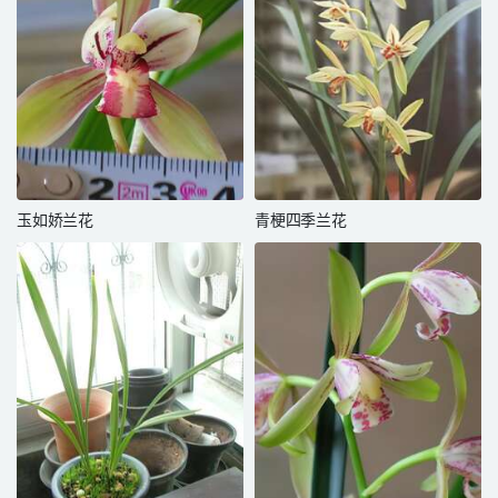
玉如娇兰花
青梗四季兰花