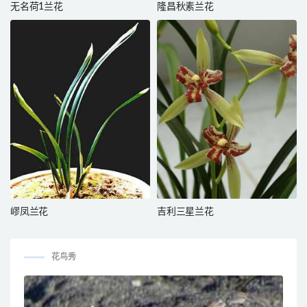
无名荷1兰花
隆昌秋素兰花
嵺凤兰花
吉利三星兰花
花鸟秀