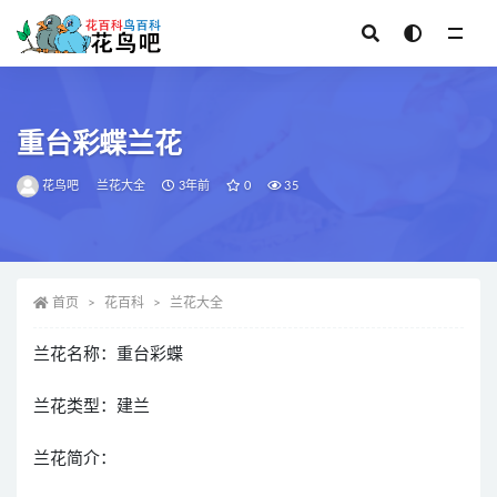
全部
重台彩蝶兰花
花鸟吧
兰花大全
3年前
0
35
首页
花百科
兰花大全
兰花名称：重台彩蝶
兰花类型：建兰
兰花简介：