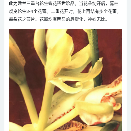
此为建兰三重台轮生蝶花稀世珍品。当花朵绽开后，蕊柱
裂变轮生3-4个花蕾。二重花开时，花上再结有多个花蕾。
每朵花之萼片、花瓣均有明显的唇瓣化，神妙无比。