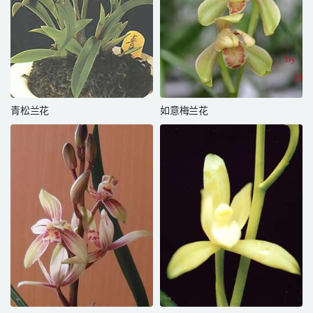
青松兰花
如意梅兰花