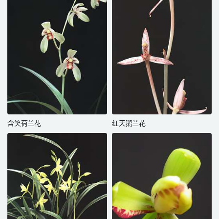
含笑荷兰花
红天鹅兰花