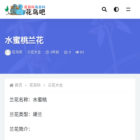
全部
水蜜桃兰花
花鸟吧
兰花大全
3年前
0
85
首页
花百科
兰花大全
兰花名称：水蜜桃
兰花类型：建兰
兰花简介：