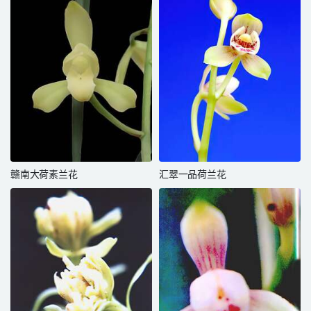
赣南大荷素兰花
汇翠一品荷兰花