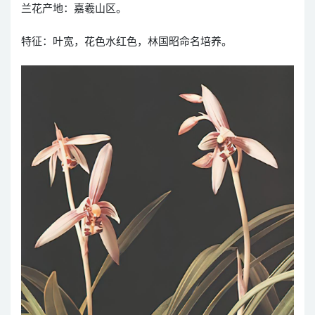
兰花产地：嘉羲山区。
特征：叶宽，花色水红色，林国昭命名培养。