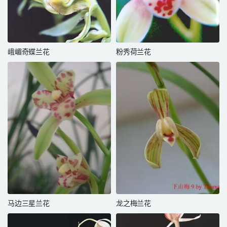
峨嵋奇蝶兰花
粉秀荷兰花
马边三星兰花
龙之梅兰花