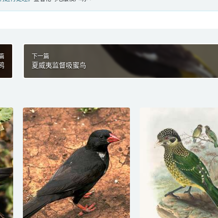
篇
下一篇
鹀
夏威夷监督吸蜜鸟