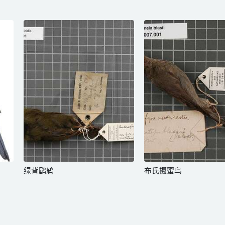
绿背鹛鸫
布氏摄蜜鸟