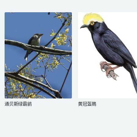
通贝斯绿霸鹟
黄冠盔鵙