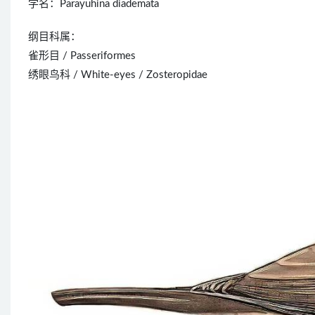
学名：Parayuhina diademata
纲目科属：
雀形目 / Passeriformes
绣眼鸟科 / White-eyes / Zosteropidae