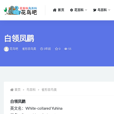
首页
花百科
鸟百科
全部
白领凤鹛
花鸟吧
雀形目鸟类
3年前
0
55
首页
鸟百科
雀形目鸟类
白领凤鹛
英文名：White-collared Yuhina