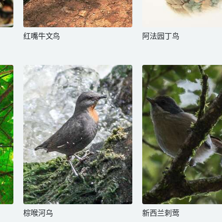
红嘴牛文鸟
阿法园丁鸟
棕喉河乌
新西兰刺莺