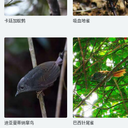
卡廷加蚁鹩
吸血地雀
迪亚曼蒂纳窜鸟
巴西针尾雀