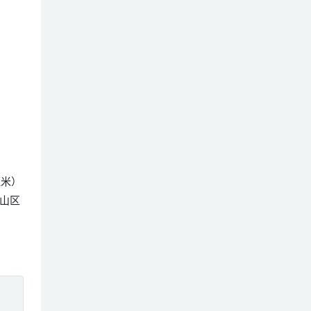
5厘米）
山区
、