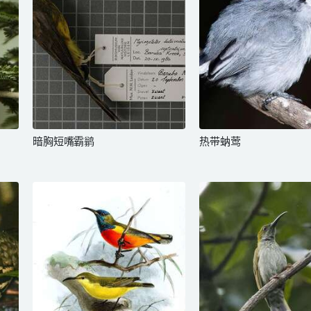
暗胸短嘴霸鹟
热带蚋莺