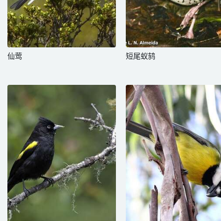
仙莺
短尾蚁鸫