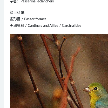
学名：Passerina leclancherii
纲目科属：
雀形目 / Passeriformes
美洲雀科 / Cardinals and Allies / Cardinalidae