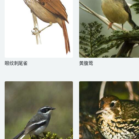
眼纹刺尾雀
黄腹莺