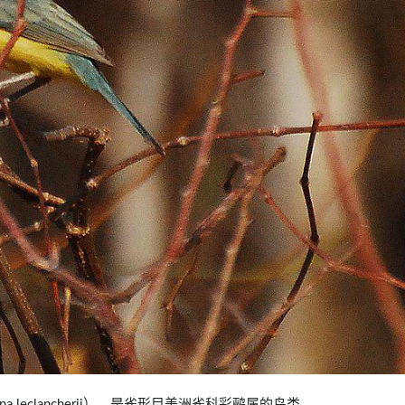
erina leclancherii），是雀形目美洲雀科彩鹀属的鸟类。