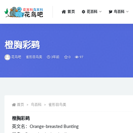
首页
花百科
鸟百科
全部
橙胸彩鹀
花鸟吧
雀形目鸟类
3年前
0
97
首页
鸟百科
雀形目鸟类
橙胸彩鹀
英文名：Orange-breasted Bunting