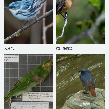
蓝林莺
棕胁侏霸鹟