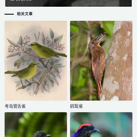
相关文章
考岛管舌雀
鸫䴕雀