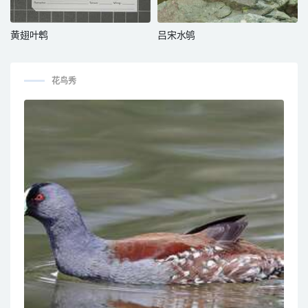
黄翅叶鹎
吕宋水鸲
花鸟秀