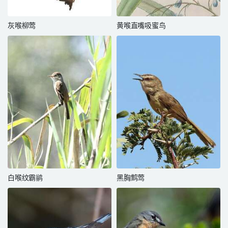
灰喉柳莺
黄喉直嘴吸蜜鸟
白喉纹霸鹟
黑胸鹪莺