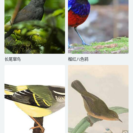
长尾窜鸟
榴红八色鸫