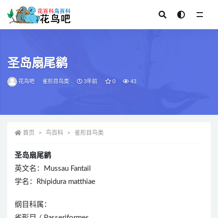
全部
圣岛扇尾鹟
花鸟吧
雀形目鸟类
3年前
0
43
首页
鸟百科
雀形目鸟类
圣岛扇尾鹟
英文名：Mussau Fantail
学名：Rhipidura matthiae
纲目科属：
雀形目 / Passeriformes