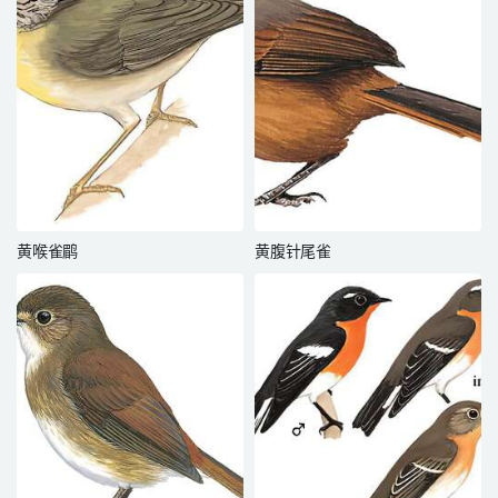
黄喉雀鹛
黄腹针尾雀