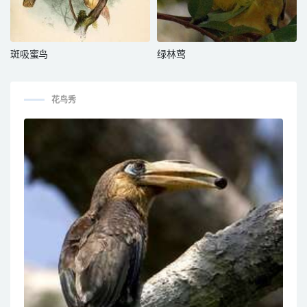
斑吸蜜鸟
绿林莺
花鸟秀