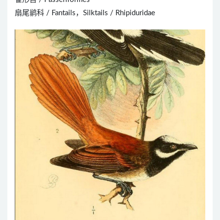
扇尾鹟科 / Fantails，Silktails / Rhipiduridae