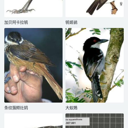
加贝阿卡拉鸲
鸲姬鹟
条纹簇颊灶鸫
大蚁鵙