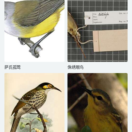
萨氏孤莺
侏绣眼鸟