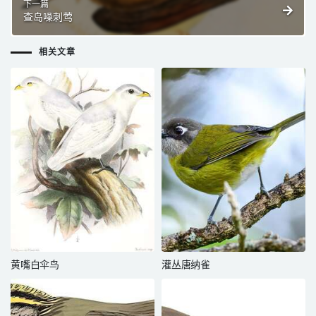
下一篇
查岛噪刺莺
相关文章
黄嘴白伞鸟
灌丛唐纳雀