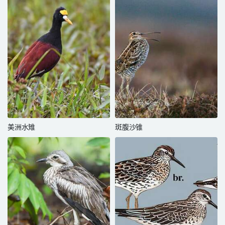
美洲水雉
斑腹沙锥