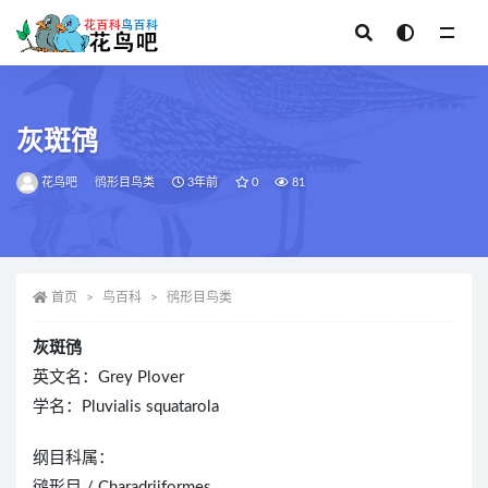
全部
灰斑鸻
花鸟吧
鸻形目鸟类
3年前
0
81
首页
鸟百科
鸻形目鸟类
灰斑鸻
英文名：Grey Plover
学名：Pluvialis squatarola
纲目科属：
鸻形目 / Charadriiformes