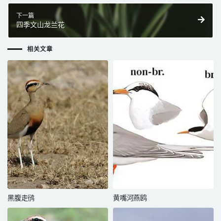
下一篇
四季文山龙兰花
相关文章
黑腹走鸻
黄嘴河燕鸥