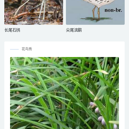
长尾石鸻
尖尾滨鹬
花鸟秀