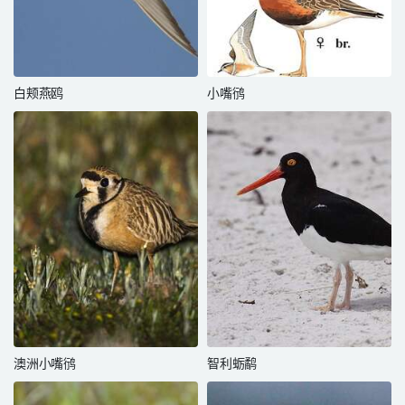
白颊燕鸥
小嘴鸻
澳洲小嘴鸻
智利蛎鹬