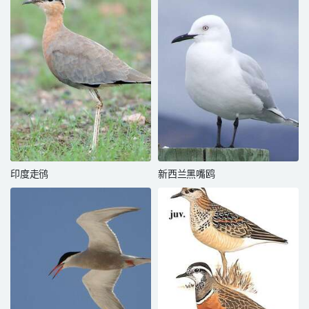
印度走鸻
新西兰黑嘴鸥