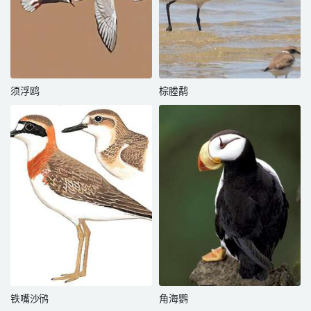
须浮鸥
棕塍鹬
铁嘴沙鸻
角海鹦