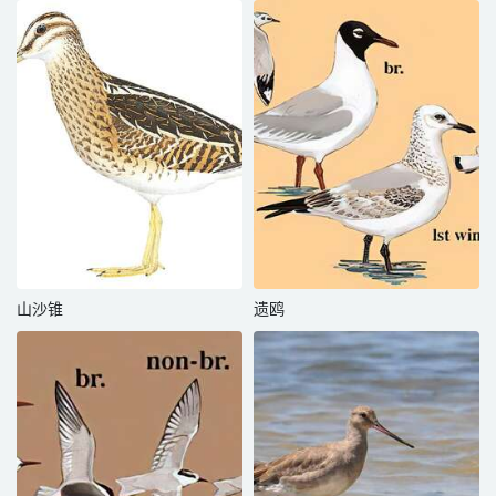
山沙锥
遗鸥