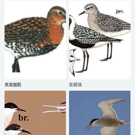
黑尾塍鹬
灰斑鸻