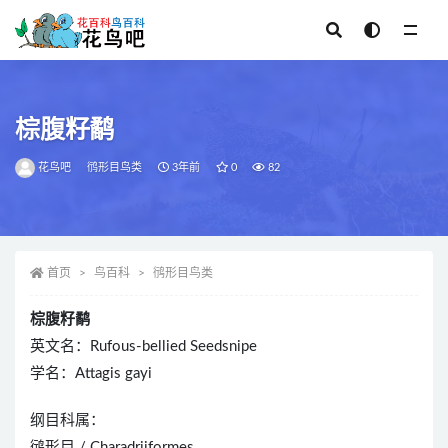
全部
棕腹籽鹬
花鸟吧
鸻形目鸟类
3年前
0
82
首页
鸟百科
鸻形目鸟类
棕腹籽鹬
英文名：Rufous-bellied Seedsnipe
学名：Attagis gayi
纲目科属：
鸻形目 / Charadriiformes