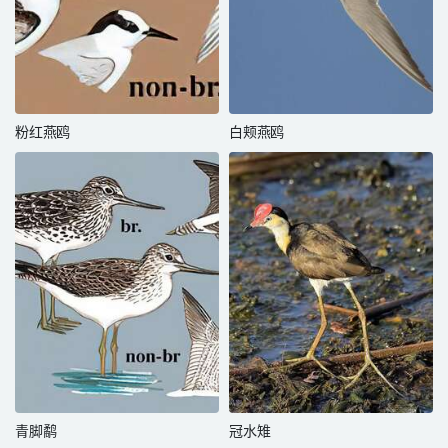
粉红燕鸥
白颊燕鸥
青脚鹬
冠水雉