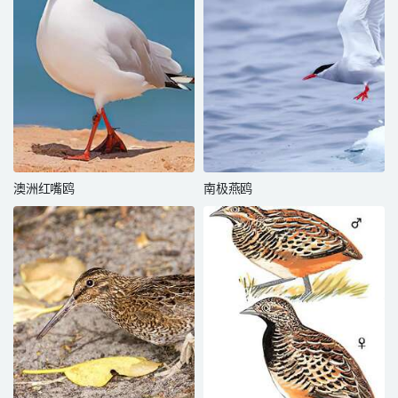
澳洲红嘴鸥
南极燕鸥