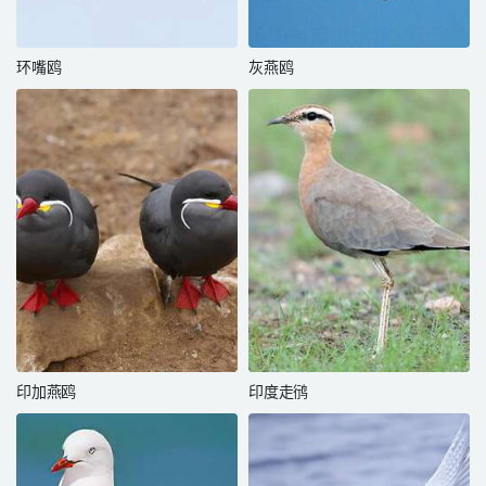
环嘴鸥
灰燕鸥
印加燕鸥
印度走鸻