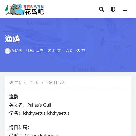
全部
渔鸥
花鸟吧
鸻形目鸟类
3年前
0
77
首页
鸟百科
鸻形目鸟类
渔鸥
英文名：Pallas’s Gull
学名：Ichthyaetus ichthyaetus
纲目科属：
鸻形目 / Charadriiformes