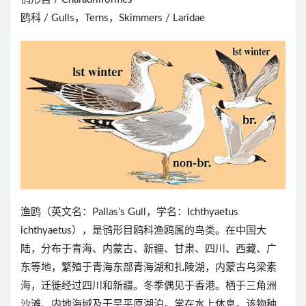
鸥科 / Gulls，Terns，Skimmers / Laridae
渔鸥（英文名：Pallas’s Gull，学名：Ichthyaetus
ichthyaetus），是鸻形目鸥科渔鸥属的鸟类。在中国大
陆，分布于青海、内蒙古、新疆、甘肃、四川、西藏、广
东等地，繁殖于青海东部青海湖和扎陵湖，内蒙古乌梁素
海，迁徙经过四川和新疆。冬季偶见于香港。栖于三角洲
沙滩、内地海域及干旱平原湖泊。常在水上休息。该物种