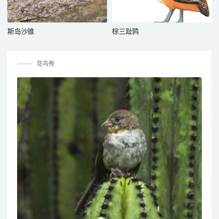
斯岛沙锥
棕三趾鹑
花鸟秀