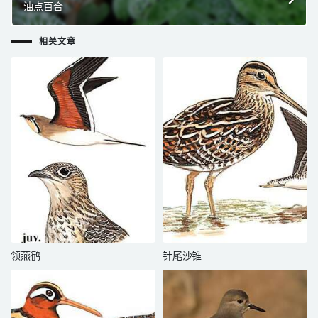
油点百合
相关文章
领燕鸻
针尾沙锥