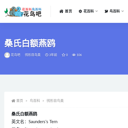
首页
花百科
鸟百科
全部
桑氏白额燕鸥
花鸟吧
鸻形目鸟类
3年前
0
106
首页
鸟百科
鸻形目鸟类
桑氏白额燕鸥
英文名：Saunders’s Tern