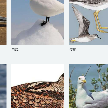
白鸥
漂鹬