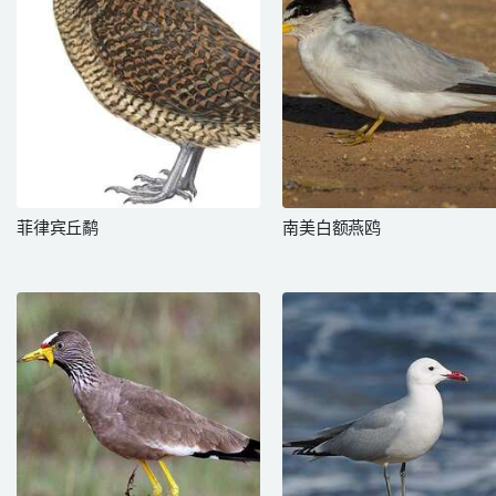
菲律宾丘鹬
南美白额燕鸥