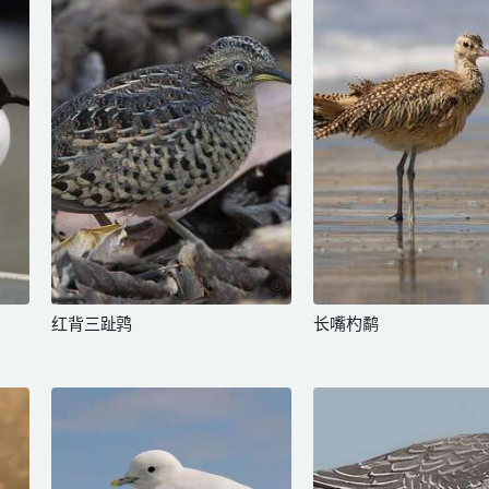
红背三趾鹑
长嘴杓鹬