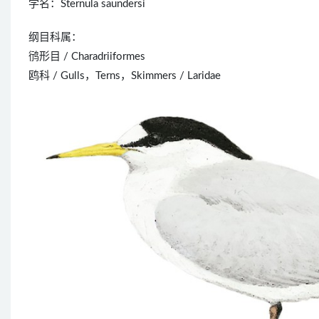
学名：Sternula saundersi
纲目科属：
鸻形目 / Charadriiformes
鸥科 / Gulls，Terns，Skimmers / Laridae