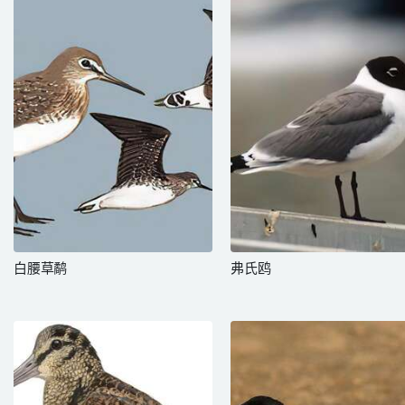
白腰草鹬
弗氏鸥