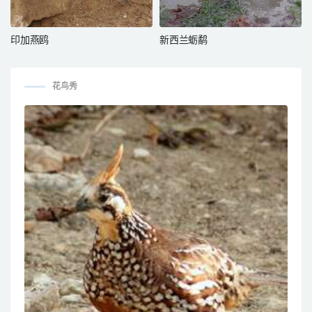
印加燕鸥
新西兰蛎鹬
花鸟秀