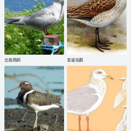
北极燕鸥
圣诞岛鹬