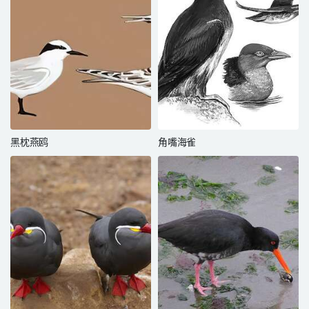
黑枕燕鸥
角嘴海雀