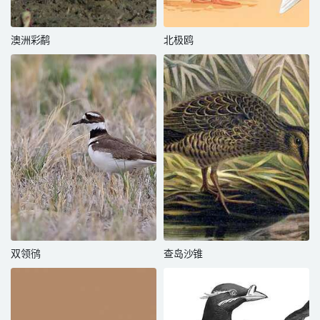
澳洲彩鹬
北极鸥
双领鸻
查岛沙锥