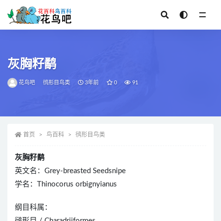
全部
灰胸籽鹬
花鸟吧
鸻形目鸟类
3年前
0
91
首页
鸟百科
鸻形目鸟类
灰胸籽鹬
英文名：Grey-breasted Seedsnipe
学名：Thinocorus orbignyianus
纲目科属：
鸻形目 / Charadriiformes