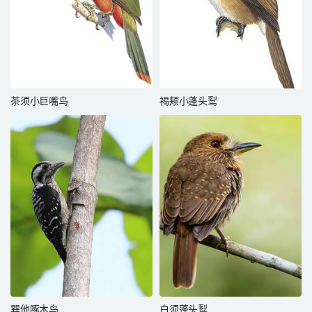
茶须小巨嘴鸟
褐颊小蓬头䴕
巽他啄木鸟
白须蓬头䴕