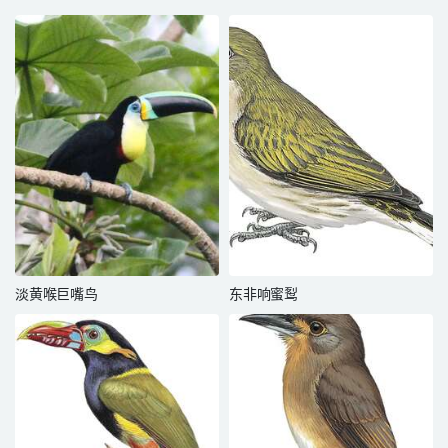
淡黄喉巨嘴鸟
东非响蜜䴕