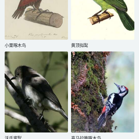
小栗啄木鸟
黄顶拟䴕
沃氏蜜䴕
喜马拉雅啄木鸟