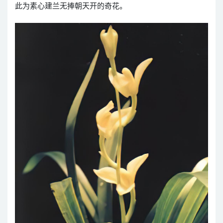
此为素心建兰无捧朝天开的奇花。