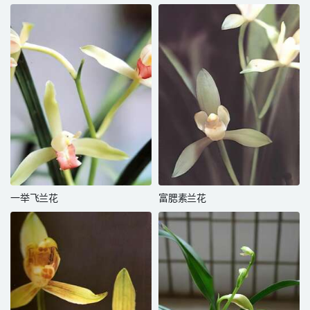
一举飞兰花
富腮素兰花