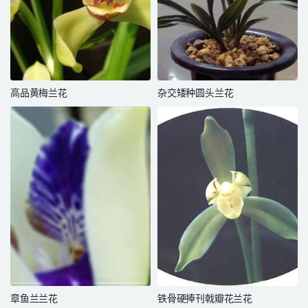
高品黄梅兰花
杂交矮种圆头兰花
章鱼兰兰花
铁骨硬捧刊戟瓣花兰花