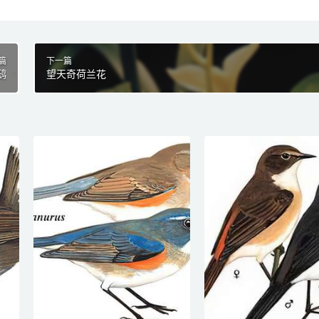
篇
下一篇
鸱
望天奇荷兰花