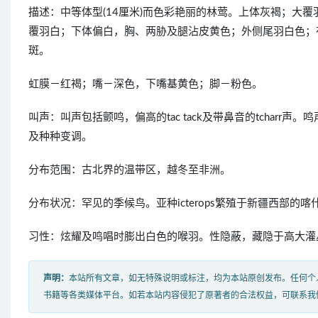
描述：中等体型(14厘米)而色彩艳丽的林莺。上体灰褐；大
覆羽白；下体偏白，胸、两胁及腿沾皮黄色；外侧尾羽白色；
斑。
虹膜－红褐；嘴－深色，下嘴基黄色；脚－粉色。
叫声：叫声包括颤鸣，偏高的tac tack及带鼻音的tcharr声。鸣声
及种种变调。
分布范围：古北界的温带区，越冬至非洲。
分布状况：罕见的季候鸟。亚种icterops繁殖于新疆西部的喀
习性：炫耀及鸣唱时膨出白色的喉羽。性隐蔽，藏隐于高大灌
声明：
本站所有文章，如无特殊说明或标注，均为本站原创发布。任何个
书籍等各类媒体平台。如若本站内容侵犯了原著者的合法权益，可联系我