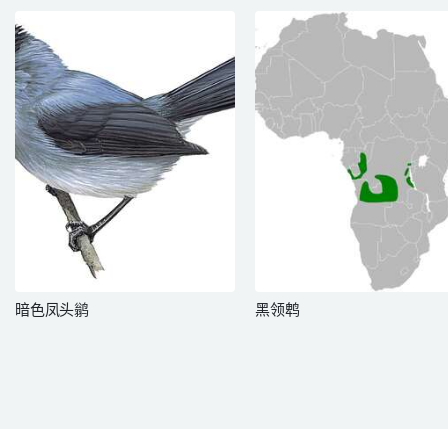
暗色凤头鹟
黑领鹎