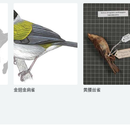
金翅金肩雀
黄腰丝雀