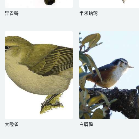
异雀鹀
半领蚋莺
大喙雀
白眉䴓