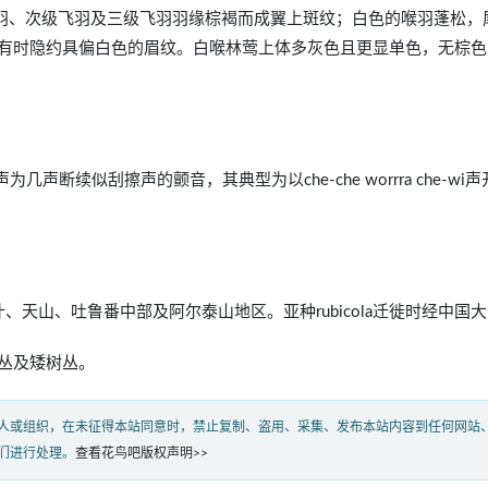
覆羽、次级飞羽及三级飞羽羽缘棕褐而成翼上斑纹；白色的喉羽蓬松，
有时隐约具偏白色的眉纹。白喉林莺上体多灰色且更显单色，无棕色
为几声断续似刮擦声的颤音，其典型为以che-che worrra che-wi
什、天山、吐鲁番中部及阿尔泰山地区。亚种rubicola迁徙时经中国
丛及矮树丛。
人或组织，在未征得本站同意时，禁止复制、盗用、采集、发布本站内容到任何网站
们进行处理。
查看花鸟吧版权声明>>