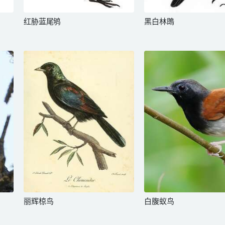
红胁蓝尾鸲
黑白林鵖
丽辉椋鸟
白腹蚁鸟