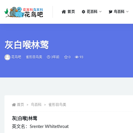
首页
花百科
鸟百科
全部
灰白喉林莺
花鸟吧
雀形目鸟类
3年前
0
93
首页
鸟百科
雀形目鸟类
灰[白喉]林莺
英文名：Srenter Whitethroat