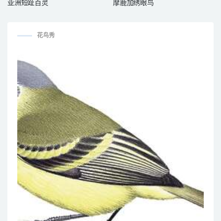
亚洲短趾百灵
摩鹿加绣眼鸟
花鸟秀