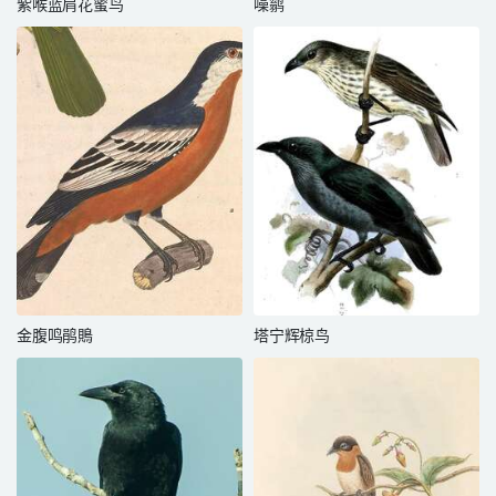
紫喉蓝肩花蜜鸟
噪鹟
金腹鸣鹃鵙
塔宁辉椋鸟