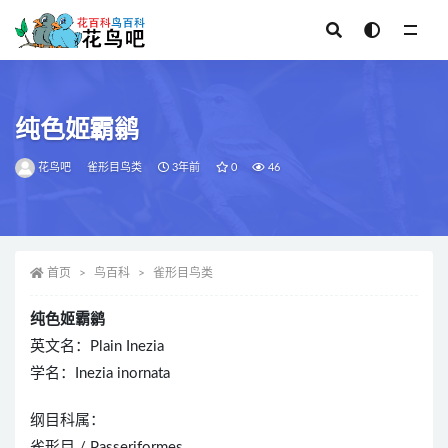
全部
纯色姬霸鹟
花鸟吧
雀形目鸟类
3年前
0
46
首页
鸟百科
雀形目鸟类
纯色姬霸鹟
英文名：Plain Inezia
学名：Inezia inornata
纲目科属：
雀形目 / Passeriformes