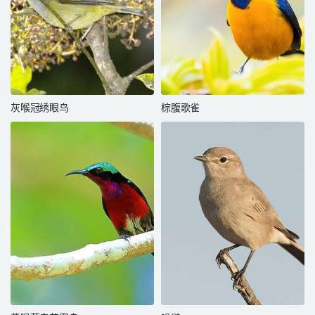
灰喉冠绣眼鸟
棕腹歌雀