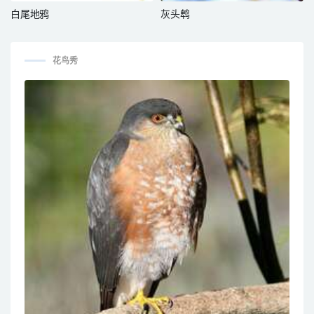
白尾地鸦
灰头鹎
花鸟秀