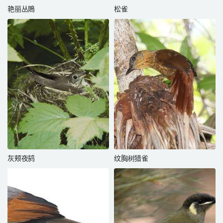
艳丽丛鵙
松雀
灰颊夜鸫
纹胸树猎雀