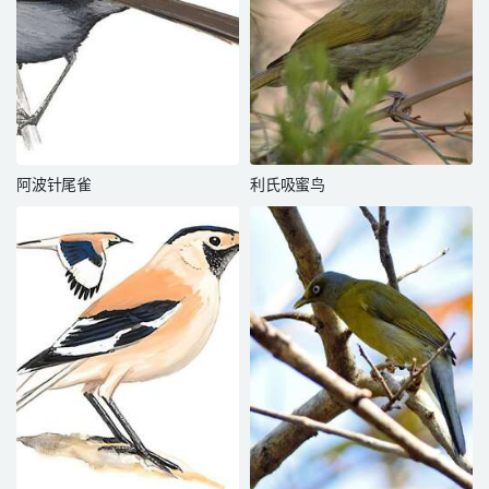
阿波针尾雀
利氏吸蜜鸟