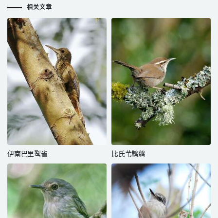
相关文章
伊南巴里䴕雀
比氏苇鹪鹩