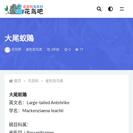
全部
大尾蚁鵙
花鸟吧
雀形目鸟类
3年前
0
77
首页
鸟百科
雀形目鸟类
大尾蚁鵙
英文名：Large-tailed Antshrike
学名：Mackenziaena leachii
纲目科属：
雀形目 / Passeriformes