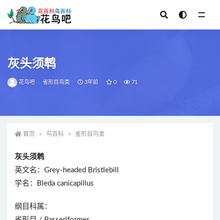
全部
灰头须鹎
花鸟吧
雀形目鸟类
3年前
0
71
首页
鸟百科
雀形目鸟类
灰头须鹎
英文名：Grey-headed Bristlebill
学名：Bleda canicapillus
纲目科属：
雀形目 / Passeriformes