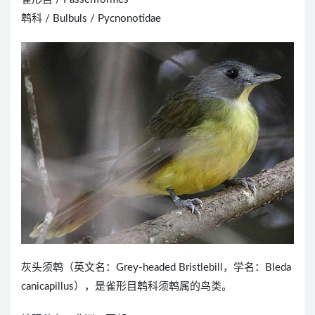
鹎科 / Bulbuls / Pycnonotidae
灰头须鹎（英文名：Grey-headed Bristlebill，学名：Bleda
canicapillus），是雀形目鹎科须鹎属的鸟类。