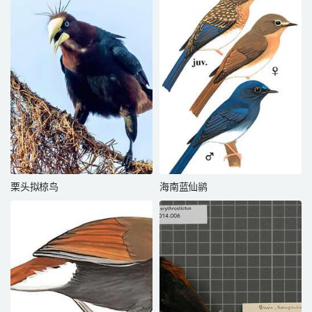
栗头拟椋鸟
海南蓝仙鹟