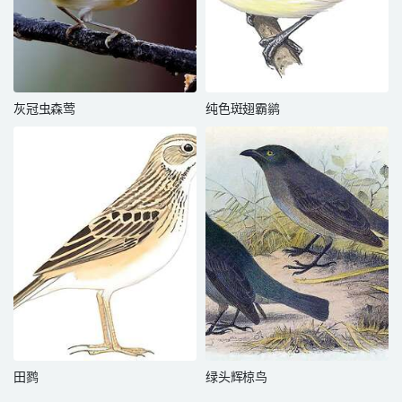
灰冠虫森莺
纯色斑翅霸鹟
田鹨
绿头辉椋鸟