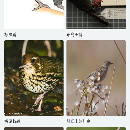
棕噪鹛
布岛王鹟
短尾蚁鸫
赫氏卡纳灶鸟