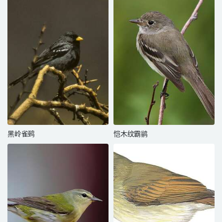
黑岭雀鹀
恺木纹霸鹟