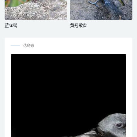
蓝雀鹀
黄冠歌雀
花鸟秀