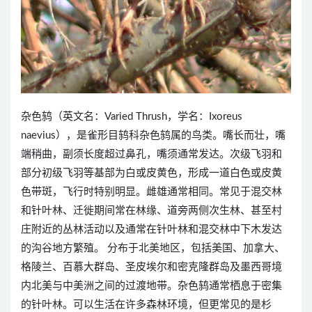
杂色鸫（英文名：Varied Thrush，学名：Ixoreus
naevius），是雀形目鸫科杂色鸫属的鸟类。嘴长而壮，嘴
端稍曲，副须长度超过鼻孔，嘴须通常发达。次级飞羽和
部分初级飞羽等基部为白或皮黄色，形成一道白色或皮黄
色带斑，飞行时特别明显。雌雄通常相同。常见于混交林
和针叶林、迁徙期间常在林缘、道旁两侧次生林、甚至村
庄附近的丛林活动以及通常在针叶林和混交林中下木发达
的沟谷地方繁殖。 分布于北美地区，包括美国、加拿大、
格陵兰、百慕大群岛、圣皮埃尔和密克隆群岛及墨西哥境
内北美与中美洲之间的过渡地带。杂色鸫通常栖息于密集
的针叶林。可以生活在许多森林环境，但更常见的是杉