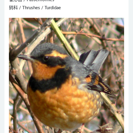
鸫科 / Thrushes / Turdidae