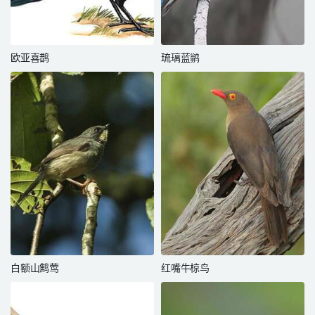
欧亚喜鹊
琉璃蓝鹟
白额山鹪莺
红嘴牛椋鸟