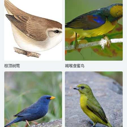
棕顶树莺
褐喉食蜜鸟