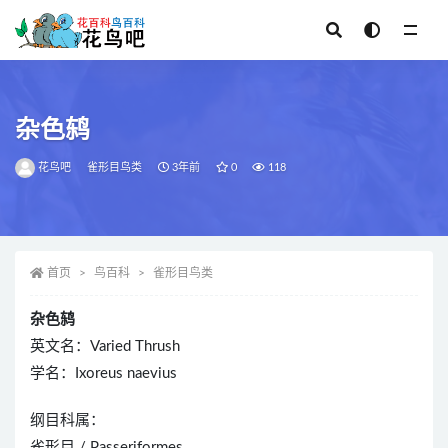
全部
杂色鸫
花鸟吧
雀形目鸟类
3年前
0
118
首页
鸟百科
雀形目鸟类
杂色鸫
英文名：Varied Thrush
学名：Ixoreus naevius
纲目科属：
雀形目 / Passeriformes