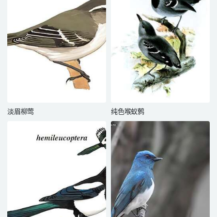
淡眉柳莺
纯色喉蚁鹩