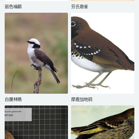
丽色噪鹛
芬氏歌雀
白腰林鵙
摩鹿加地鸫