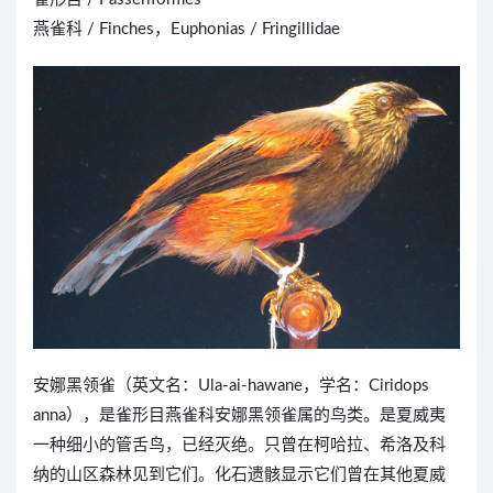
燕雀科 / Finches，Euphonias / Fringillidae
安娜黑领雀（英文名：Ula-ai-hawane，学名：Ciridops
anna），是雀形目燕雀科安娜黑领雀属的鸟类。是夏威夷
一种细小的管舌鸟，已经灭绝。只曾在柯哈拉、希洛及科
纳的山区森林见到它们。化石遗骸显示它们曾在其他夏威