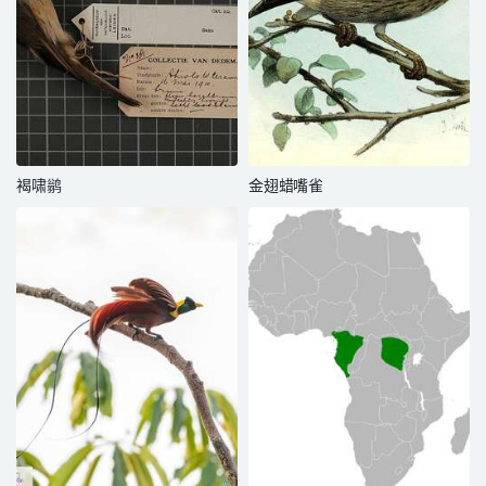
褐啸鹟
金翅蜡嘴雀