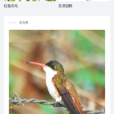
红极乐鸟
东须冠鹎
花鸟秀