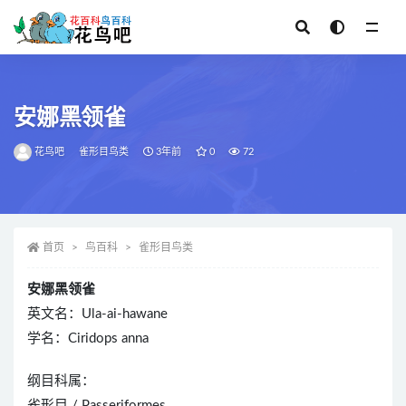
全部
安娜黑领雀
花鸟吧
雀形目鸟类
3年前
0
72
首页
鸟百科
雀形目鸟类
安娜黑领雀
英文名：Ula-ai-hawane
学名：Ciridops anna
纲目科属：
雀形目 / Passeriformes