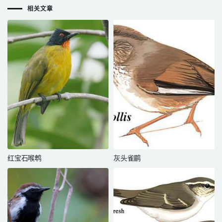
相关文章
红宝石喉鹎
灰头雀鹛