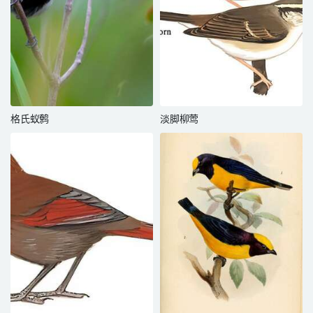
格氏蚁鹩
淡脚柳莺