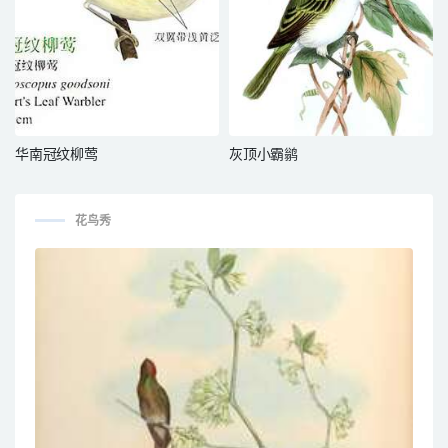
华南冠纹柳莺
灰顶小霸鹟
花鸟秀