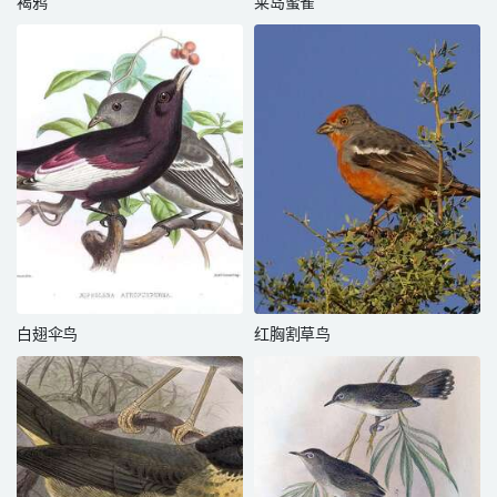
褐鸦
莱岛蜜雀
白翅伞鸟
红胸割草鸟