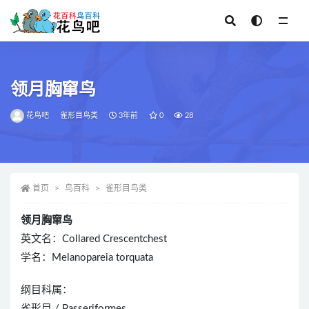
全部
领月胸窜鸟
花鸟吧
雀形目鸟类
3年前
0
28
首页
鸟百科
雀形目鸟类
领月胸窜鸟
英文名：Collared Crescentchest
学名：Melanopareia torquata
纲目科属：
雀形目 / Passeriformes