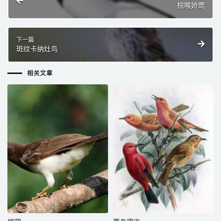
棕喉娇莺
下一篇
斑纹卡纳灶鸟
相关文章