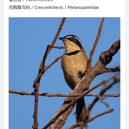
月胸窜鸟科 / Crescentchests / Melanopareiidae