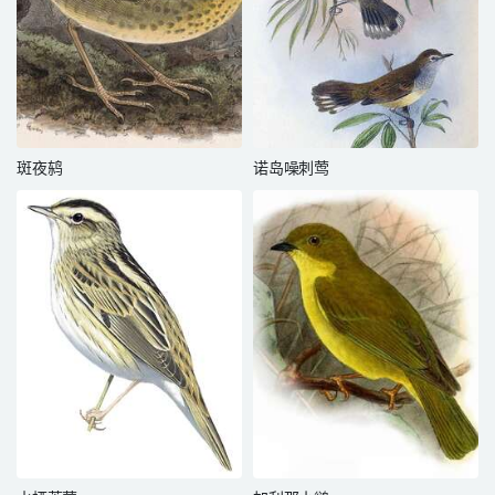
斑夜鸫
诺岛噪刺莺