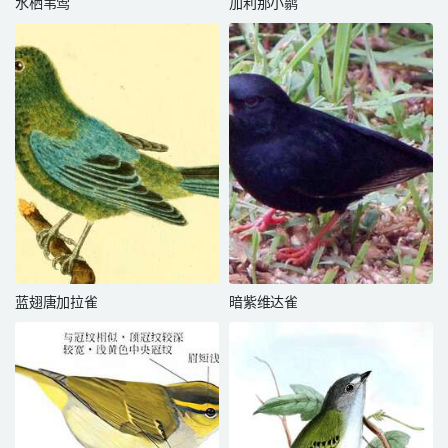
水栖苇莺
加利那小鹟
蓝翅唐加拉雀
暗紫维达雀