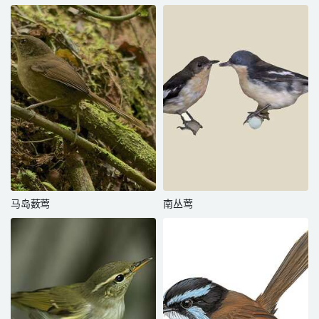
马岛薮莺
南丛莺