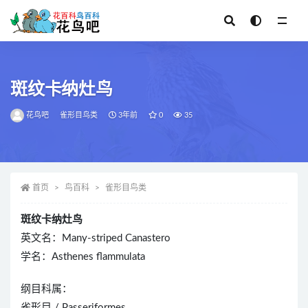
全部
斑纹卡纳灶鸟
花鸟吧
雀形目鸟类
3年前
0
35
首页
鸟百科
雀形目鸟类
斑纹卡纳灶鸟
英文名：Many-striped Canastero
学名：Asthenes flammulata
纲目科属：
雀形目 / Passeriformes