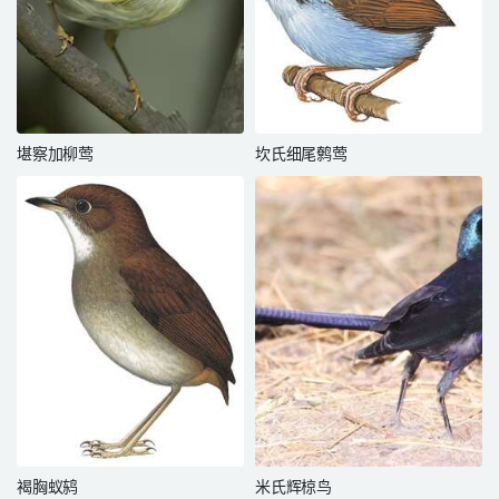
堪察加柳莺
坎氏细尾鹩莺
褐胸蚁鸫
米氏辉椋鸟