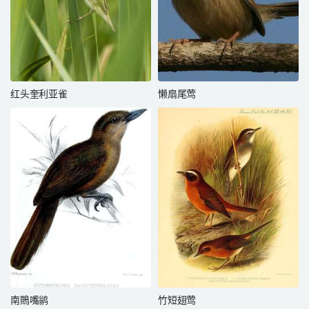
红头奎利亚雀
懒扇尾莺
南鵙嘴鹟
竹短翅莺