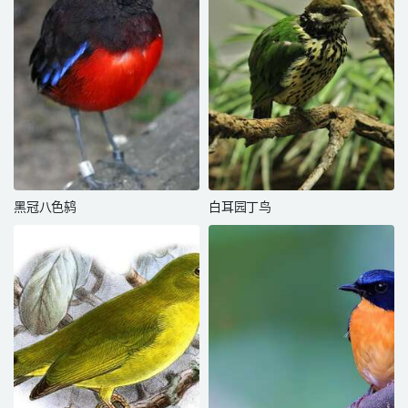
黑冠八色鸫
白耳园丁鸟