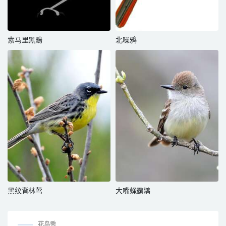
索马里黑鵙
北噪鸦
黑纹背林莺
大嘴蝇霸鹟
花鸟秀