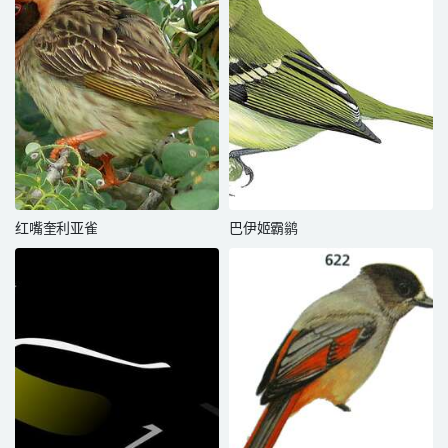
红嘴奎利亚雀
巴伊姬霸鹟