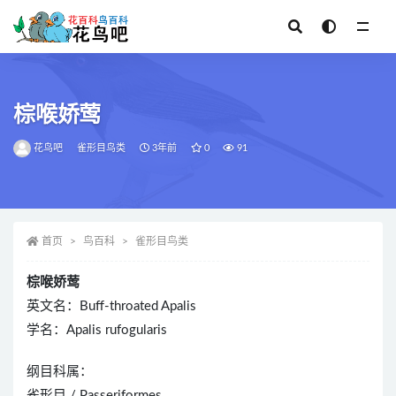
全部
棕喉娇莺
花鸟吧
雀形目鸟类
3年前
0
91
首页
鸟百科
雀形目鸟类
棕喉娇莺
英文名：Buff-throated Apalis
学名：Apalis rufogularis
纲目科属：
雀形目 / Passeriformes