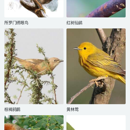
所罗门绣眼鸟
红树仙鹟
棕褐鸫鹛
黄林莺