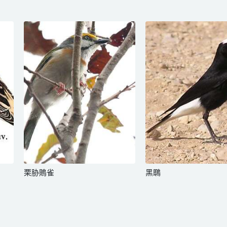
栗胁鵙雀
黑䳭