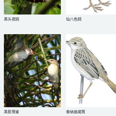
黑头夜鸫
仙八色鸫
黑髭莺雀
泰纳扇尾莺