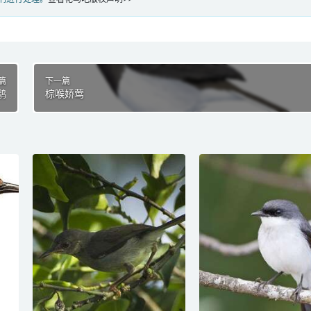
篇
下一篇
鹟
棕喉娇莺