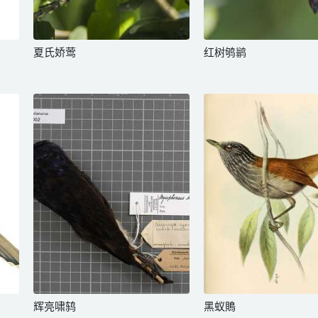
夏氏娇莺
红树鸲鹟
辉亮啸鸫
黑蚁鵙