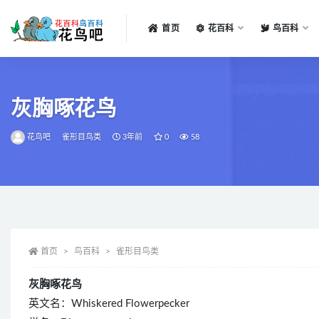
首页
花百科
鸟百科
全部
灰胸啄花鸟
花鸟吧
雀形目鸟类
3年前
0
58
首页
鸟百科
雀形目鸟类
灰胸啄花鸟
英文名：Whiskered Flowerpecker