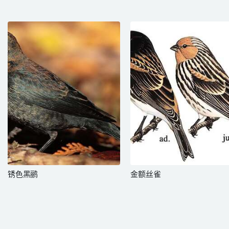
锈色黑鹂
金额丝雀