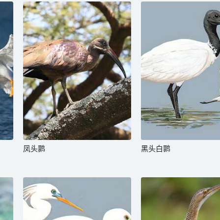
凤头鹮
黑头白鹮