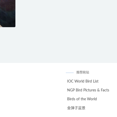
推荐网站
IOC World Bird List
NGP Bird Pictures & Facts
Birds of the World
金弹子盆景