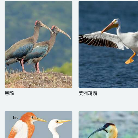
黑鹮
美洲鹈鹕