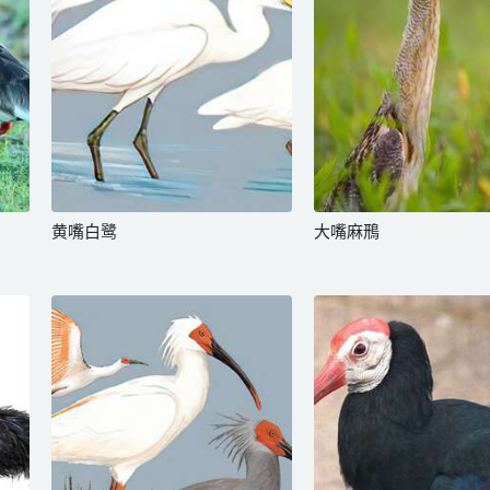
黄嘴白鹭
大嘴麻鳽