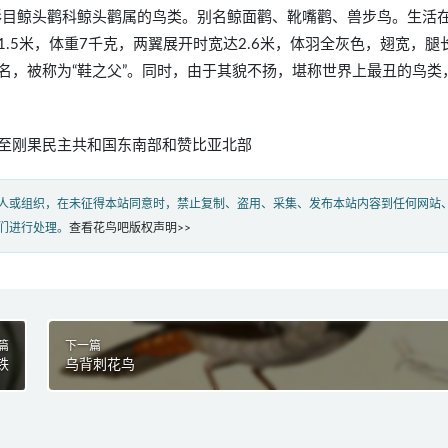
ex），是鹈形目鲸头鹳科鲸头鹳属的鸟类。别名鲸面鹳、靴嘴鹳、兽步鸟。生活
.5米，体重7千克，两翼展开时宽达2.6米，体羽全灰色，翅宽，腿
名，被称为“鞋之父”。同时，由于其貌不扬，堪称世界上最丑的鸟类
至刚果民主共和国东南部和赞比亚北部
人或组织，在未征得本站同意时，禁止复制、盗用、采集、发布本站内容到任何网站
们进行处理。
查看花鸟吧版权声明>>
篇
下一篇
铁
乌背刺花鸟