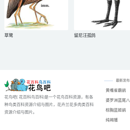
草鹭
留尼汪孤鸽
最新发布
黄嘴雀霸鹟
花鸟吧( 花百科鸟百科)是一个花鸟百科资源，有各
婆罗洲蓝尾八
种鸟类百科资源介绍与图片，花卉兰花多肉类百科
棕胸蓝姬鹟
资源介绍与图片。
纯褐鹱