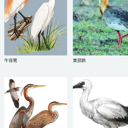
牛背鹭
黄颈鹮