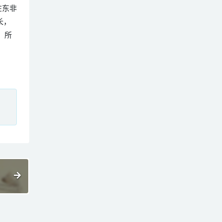
在东非
长，
，所
、