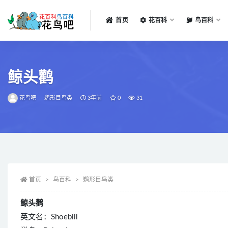
首页
花百科
鸟百科
全部
鲸头鹳
花鸟吧
鹈形目鸟类
3年前
0
31
首页
鸟百科
鹈形目鸟类
鲸头鹳
英文名：Shoebill