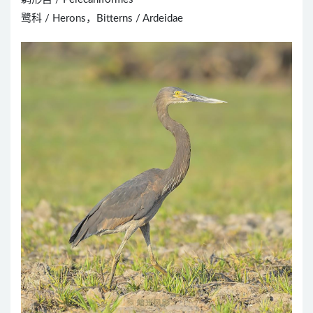
鹭科 / Herons，Bitterns / Ardeidae