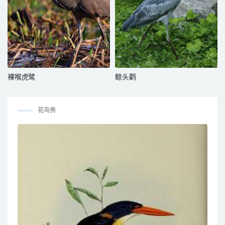
裸喉虎鹭
鲸头鹳
花鸟秀