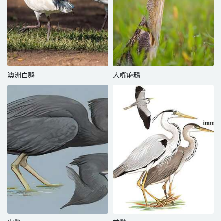
澳洲白鹮
大嘴麻鳽