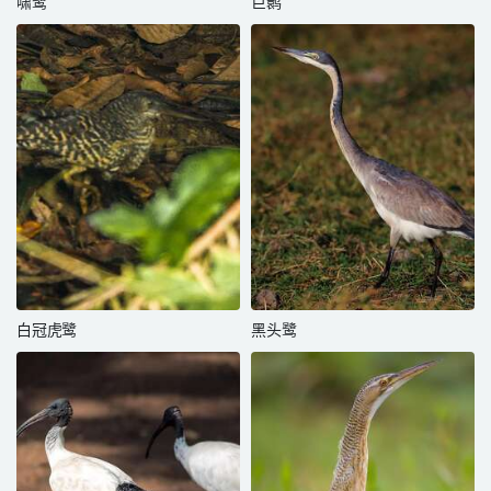
啸鹭
巨鹮
白冠虎鹭
黑头鹭