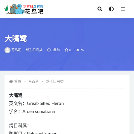
全部
大嘴鹭
花鸟吧
鹈形目鸟类
3年前
0
76
首页
鸟百科
鹈形目鸟类
大嘴鹭
英文名：Great-billed Heron
学名：Ardea sumatrana
纲目科属：
鹈形目 / Pelecaniformes