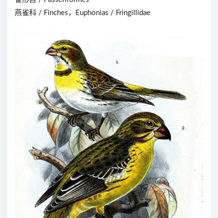
燕雀科 / Finches，Euphonias / Fringillidae