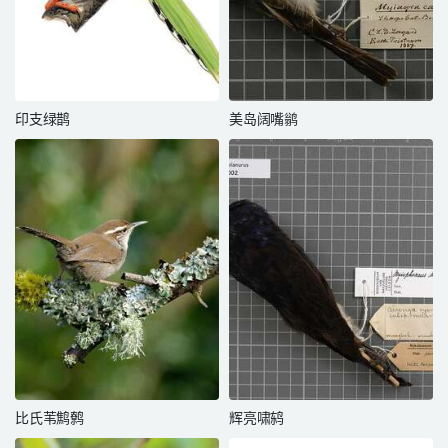
印支绿鹊
美岛阔嘴鹟
比氏苇鹪鹩
辉亮啸鸫