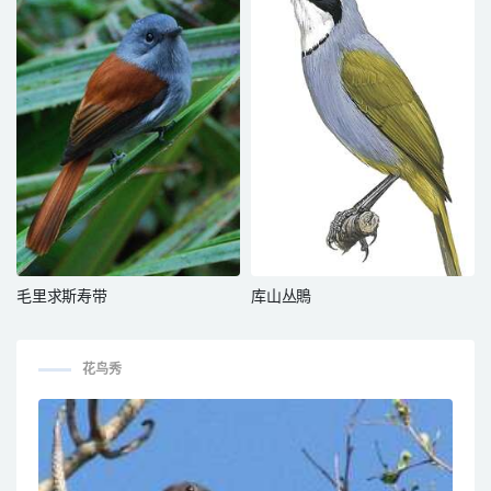
毛里求斯寿带
库山丛鵙
花鸟秀