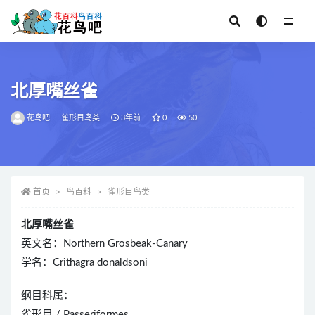
全部
北厚嘴丝雀
花鸟吧
雀形目鸟类
3年前
0
50
首页
鸟百科
雀形目鸟类
北厚嘴丝雀
英文名：Northern Grosbeak-Canary
学名：Crithagra donaldsoni
纲目科属：
雀形目 / Passeriformes