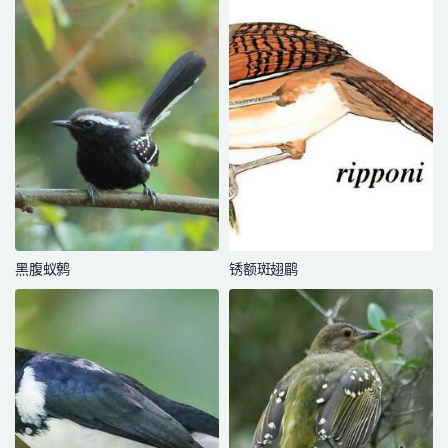
黑腹蚁鹩
锈额斑翅鹛