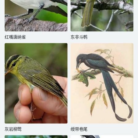
红嘴唐纳雀
东非斗鹎
灰岩柳莺
绶带卷尾