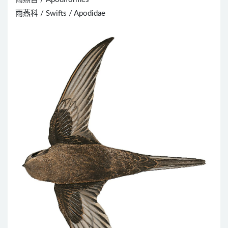
雨燕科 / Swifts / Apodidae