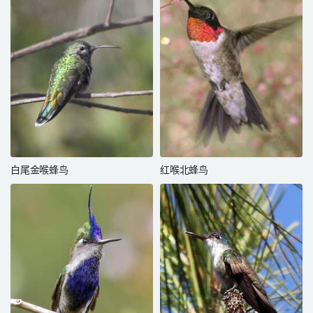
白尾金喉蜂鸟
红喉北蜂鸟