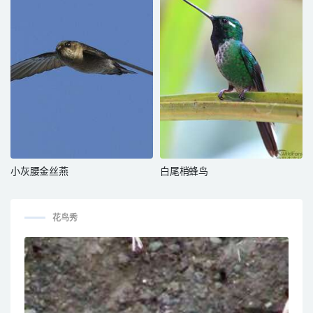
小灰腰金丝燕
白尾梢蜂鸟
花鸟秀