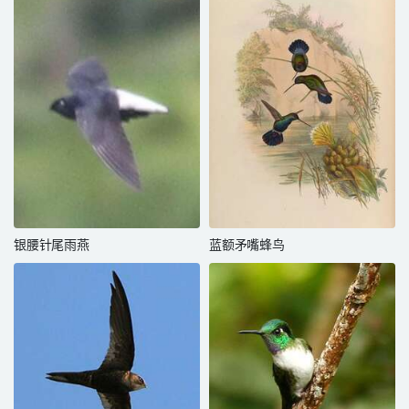
银腰针尾雨燕
蓝额矛嘴蜂鸟